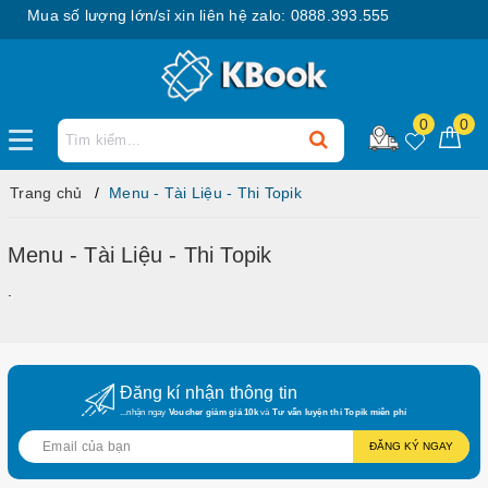
Mua số lượng lớn/sỉ xin liên hệ zalo: 0888.393.555
0
0
Trang chủ
Menu - Tài Liệu - Thi Topik
Menu - Tài Liệu - Thi Topik
.
Đăng kí nhận thông tin
...nhận ngay
Voucher giảm giá 10k
và
Tư vấn luyện thi Topik miễn phí
ĐĂNG KÝ NGAY