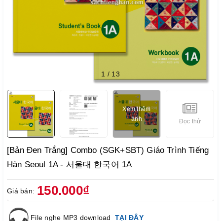
1
/
13
Xem thêm
ảnh
Đọc thử
[Bản Đen Trắng] Combo (SGK+SBT) Giáo Trình Tiếng
Hàn Seoul 1A - 서울대 한국어 1A
150.000₫
Giá bán:
File nghe MP3 download
TẠI ĐÂY