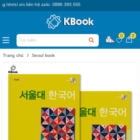
n/sỉ xin liên hệ zalo: 0888.393.555
0
0
Trang chủ
Seoul book