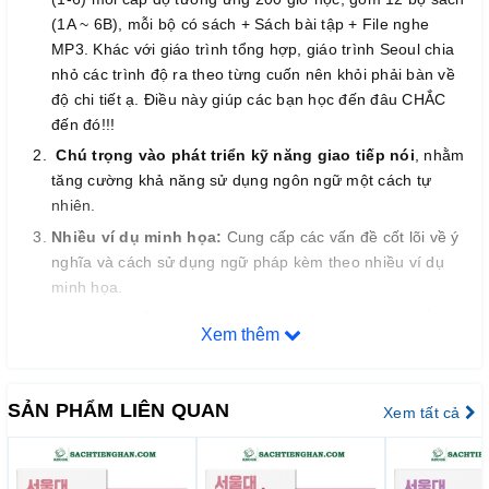
(1A ~ 6B), mỗi bộ có sách + Sách bài tập + File nghe
MP3. Khác với giáo trình tổng hợp, giáo trình Seoul chia
nhỏ các trình độ ra theo từng cuốn nên khỏi phải bàn về
độ chi tiết ạ. Điều này giúp các bạn học đến đâu CHẮC
đến đó!!!
Chú trọng vào phát triển kỹ năng giao tiếp nói
, nhằm
tăng cường khả năng sử dụng ngôn ngữ một cách tự
nhiên.
Nhiều ví dụ minh họa:
Cung cấp các vấn đề cốt lõi về ý
nghĩa và cách sử dụng ngữ pháp kèm theo nhiều ví dụ
minh họa.
Luyện tập về phát âm
của các âm tiếng Hàn, quy tắc
Xem thêm
phát âm, và ngữ điệu liên quan để nâng cao độ chính xác
và lưu loát trong phát âm.
Đề xuất nhiều loại bài tập khác nhau
nhằm đạt được
SẢN PHẨM LIÊN QUAN
Xem tất cả
mục tiêu học tập, và cung cấp hướng dẫn về bài tập trong
phần dữ liệu CD-ROM.
Sử dụng nhiều tư liệu hình ảnh
như tranh vẽ, hình ảnh