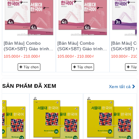
để học về văn hóa Hàn Quốc một cách trơn tru và hiệu
quả.
Có phần mềm học trên PC
(Bộ 1A, 1B), cung cấp các trò
chơi và bài tập đơn giản về từ vựng và ngữ pháp, các
đoạn văn đọc và nghe, danh sách từ vựng và ngữ pháp,
các tập tin âm thanh MP3, và các tài liệu hỗ trợ cho lớp
[Bản Màu] Combo
[Bản Màu] Combo
[Bản Màu] C
(SGK+SBT) Giáo trình
(SGK+SBT) Giáo trình
(SGK+SBT) Gi
học
Tiếng Hàn Seoul Plus
Tiếng Hàn Seoul Plus
Tiếng Hàn Se
105.000₫
-
210.000₫
105.000₫
-
210.000₫
100.000₫
-
210
----------------------------------
러
4A+ - 서울대 한국어 플러
4B+ - 서울대 한국어 플러
3B+ - 서울
스 4A+
스 4B+
스 3B+
Tùy chọn
Tùy chọn
Tùy 
CAM KẾT CỦA KBOOK:
- Cung cấp các đầu sách tiếng Hàn (Giáo trình Tiếng Hàn,
sách luyện thi Topik, luyện thị OPIC, sách Tiếng Việt cho người
SẢN PHẨM ĐÃ XEM
Xem tất cả
Hàn...) với chất lượng tốt nhất thị trường hiện nay:
chất lượng
giấy
,
chất lượng in luôn cao cấp hơn bên khác mà giá
thành tương đương
- Cung cấp dịch vụ bán hàng tốt nhất: tư vấn chọn sách, giao
hàng, hậu mãi, khách hàng thân thiết.
- Hỗ trợ khách hàng 24/24 qua hotline/zalo/facebook với đội
ngũ Admin Topik 5,6 với nhiều kinh nghiệm học/dạy tiếng Hàn,