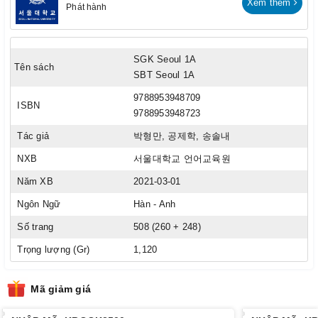
Xem thêm
Phát hành
SGK Seoul 1A
Tên sách
SBT Seoul 1A
9788953948709
ISBN
9788953948723
Tác giả
박형만, 공제학, 송솔내
NXB
서울대학교 언어교육원
Năm XB
2021-03-01
Ngôn Ngữ
Hàn - Anh
Số trang
508 (260 + 248)
Trọng lượng (Gr)
1,120
Mã giảm giá