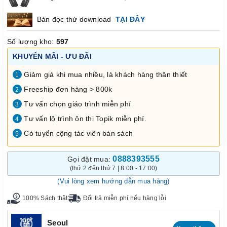
Bản đọc thử download
TẠI ĐÂY
Số lượng kho:
597
KHUYẾN MÃI - ƯU ĐÃI
Giảm giá khi mua nhiều, là khách hàng thân thiết
1
Freeship đơn hàng > 800k
2
Tư vấn chọn giáo trình miễn phí
3
Tư vấn lộ trình ôn thi Topik miễn phí.
4
Có tuyển cộng tác viên bán sách
5
0888393555
Gọi đặt mua:
(thứ 2 đến thứ 7 | 8:00 - 17:00)
(Vui lòng xem hướng dẫn mua hàng)
100% Sách thật
Đổi trả miễn phí nếu hàng lỗi
Seoul