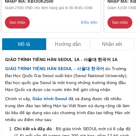
NHẬP MÃ: KBOOK2500
NHẬP MÃ: K
Giảm 2500 VNĐ cho đơn hàng giá trị tối thiểu 300k
Giảm 5,000 VNĐ c
Sao chép
Điều kiện
Sao chép
Mô tả
Hướng dẫn
Nhận xét
GIÁO TRÌNH TIẾNG HÀN SEOUL 1A - 사울대 한국어 1A
GIÁO TRÌNH TIẾNG HÀN SEOUL - 사울대 한국어
do Trường
Đại Học Quốc Gia Seoul xuất bản (Seoul National University).
Đại học quốc gia Seoul là một trong những trường đứng đầu
Hàn Quốc và được các nước trên thế giới công nhận.
Chính vì vậy,
Giáo trình Seoul
đã và đang được rất nhiều
trung tâm đào tạo tiếng Hàn tại Việt Nam sử dụng rộng rãi làm
tài liệu để áp dụng vào các chương trình đào tạo tiếng Hàn với
nhiều ưu điểm như sau:
Chi tiết và đầy đủ
: Bộ giáo trình SEOUL mới có 6 cấp độ
(1-6) mỗi cấp độ tương ứng 200 giờ học; gồm 12 bộ sách