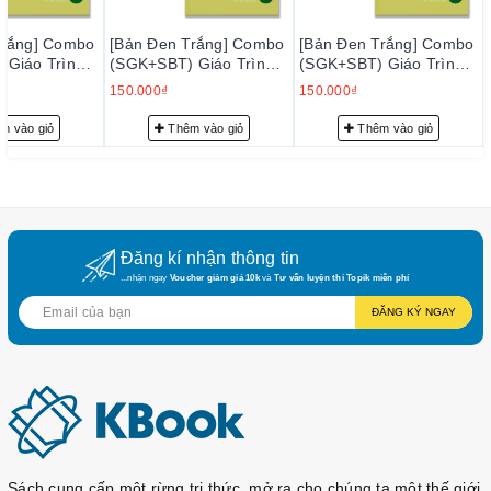
thi Topik, OPIC
Trắng] Combo
[Bản Đen Trắng] Combo
[Bản Đen Trắng] Combo
- Có cung cấp giá sỉ, số lượng cho các trung tâm, công ty, lớp
 Giáo Trình
(SGK+SBT) Giáo Trình
(SGK+SBT) Giáo Trình
học (hỗ trợ xuất hóa đơn VAT)
Seoul 1A - 서
Tiếng Hàn Seoul 1A - 서
Tiếng Hàn Seoul 1A - 서
150.000₫
150.000₫
 1A
울대 한국어 1A
울대 한국어 1A
Chúng tôi không chỉ là một đơn vị bán sách, mà
m vào giỏ
Thêm vào giỏ
Thêm vào giỏ
còn là đối tác đồng hành cùng người học trong
hành trình khám phá văn hóa và kiến thức qua
sách tiếng Hàn. Đồng hành cùng chúng tôi, quý
khách hàng sẽ luôn được đảm bảo một trải
nghiệm mua sắm và học tập tốt nhất.
Đăng kí nhận thông tin
...nhận ngay
Voucher giảm giá 10k
và
Tư vấn luyện thi Topik miễn phí
ĐĂNG KÝ NGAY
Sách cung cấp một rừng tri thức, mở ra cho chúng ta một thế giới