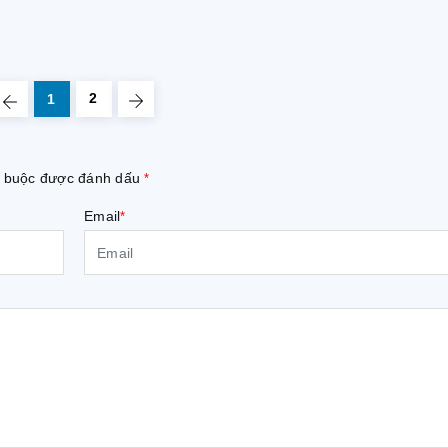
2
1
ắt buộc được đánh dấu
*
Email
*