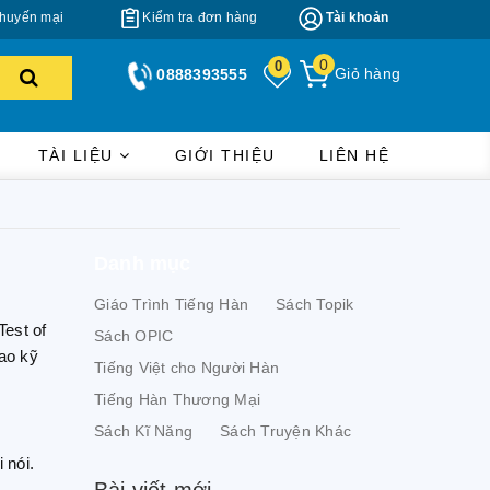
huyến mại
Kiểm tra đơn hàng
Tài khoản
0
0
Giỏ hàng
0888393555
TÀI LIỆU
GIỚI THIỆU
LIÊN HỆ
Danh mục
Giáo Trình Tiếng Hàn
Sách Topik
Test of
Sách OPIC
cao kỹ
Tiếng Việt cho Người Hàn
Tiếng Hàn Thương Mại
Sách Kĩ Năng
Sách Truyện Khác
 nói.