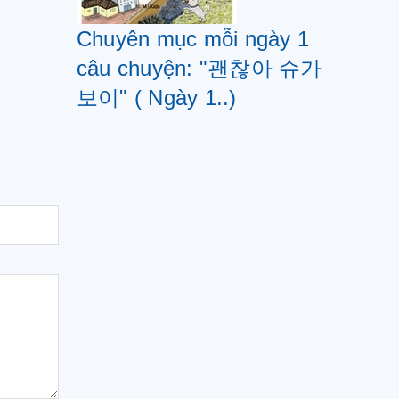
Chuyên mục mỗi ngày 1
câu chuyện: "괜찮아 슈가
보이" ( Ngày 1..)