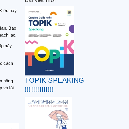
Bài viết mới
 Điều này
Hàn. Bao
mạch lạc.
ập này
rõ cách
TOPIK SPEAKING
ốn nâng
p và lời
!!!!!!!!!!!!!!