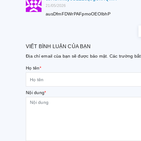
21/05/2026
ausDfmFDWrPAFpmoOEOIbhP
VIẾT BÌNH LUẬN CỦA BẠN
Địa chỉ email của bạn sẽ được bảo mật. Các trường b
Họ tên
*
Nội dung
*