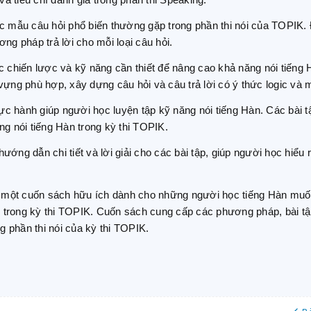
à tiêu chí đánh giá trong phần thi Speaking.
c mẫu câu hỏi phổ biến thường gặp trong phần thi nói của TOPIK.
g pháp trả lời cho mỗi loại câu hỏi.
 chiến lược và kỹ năng cần thiết để nâng cao khả năng nói tiếng 
ựng phù hợp, xây dựng câu hỏi và câu trả lời có ý thức logic và 
ực hành giúp người học luyện tập kỹ năng nói tiếng Hàn. Các bài t
ống nói tiếng Hàn trong kỳ thi TOPIK.
hướng dẫn chi tiết và lời giải cho các bài tập, giúp người học hiểu 
là một cuốn sách hữu ích dành cho những người học tiếng Hàn mu
i trong kỳ thi TOPIK. Cuốn sách cung cấp các phương pháp, bài tậ
ng phần thi nói của kỳ thi TOPIK.