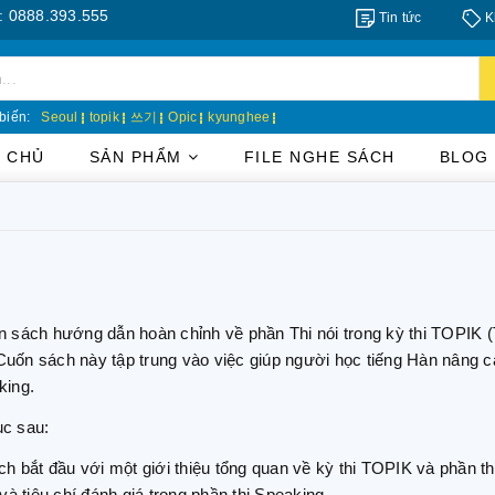
8.393.555
Tin tức
K
biến:
Seoul
topik
쓰기
Opic
kyunghee
 CHỦ
SẢN PHẨM
FILE NGHE SÁCH
BLOG
 sách hướng dẫn hoàn chỉnh về phần Thi nói trong kỳ thi TOPIK (
 Cuốn sách này tập trung vào việc giúp người học tiếng Hàn nâng 
king.
ục sau:
h bắt đầu với một giới thiệu tổng quan về kỳ thi TOPIK và phần thi