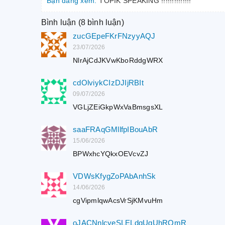
Bạn đang xem:
TOPIK SPEAKING !!!!!!!!!!!!!!
Bình luận (8 bình luận)
zucGEpeFKrFNzyyAQJ
23/07/2026
NlrAjCdJKVwKboRddgWRX
cdOlviykCIzDJIjRBIt
09/07/2026
VGLjZEiGkpWxVaBmsgsXL
saaFRAqGMllfpIBouAbR
15/06/2026
BPWxhcYQkxOEVcvZJ
VDWsKfygZoPAbAnhSk
14/06/2026
cgVipmlqwAcsVrSjKMvuHm
oJACNnlcyeSLELdqUgUhRQmR