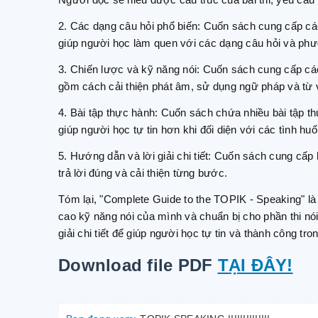
Người đọc sẽ hiểu được cấu trúc của bài thi, yêu cầu v
2. Các dạng câu hỏi phổ biến: Cuốn sách cung cấp cá
giúp người học làm quen với các dạng câu hỏi và phươn
3. Chiến lược và kỹ năng nói: Cuốn sách cung cấp các
gồm cách cải thiện phát âm, sử dụng ngữ pháp và từ v
4. Bài tập thực hành: Cuốn sách chứa nhiều bài tập th
giúp người học tự tin hơn khi đối diện với các tình hu
5. Hướng dẫn và lời giải chi tiết: Cuốn sách cung cấp 
trả lời đúng và cải thiện từng bước.
Tóm lại, "Complete Guide to the TOPIK - Speaking" 
cao kỹ năng nói của mình và chuẩn bị cho phần thi nó
giải chi tiết để giúp người học tự tin và thành công tro
Download file PDF
TẠI ĐÂY!