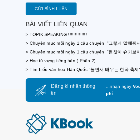
GỬI BÌNH LUẬN
BÀI VIẾT LIÊN QUAN
> TOPIK SPEAKING !!!!!!!!!!!!!!
> Chuyên mục mỗi ngày 1 câu chuyện: "그렇게 말해줘서
> Chuyên mục mỗi ngày 1 câu chuyện: "괜찮아 슈가보이" 
> Học từ vựng tiếng hàn ( Phần 2)
> Tìm hiểu văn hoá Hàn Quốc "놀면서 배우는 한국 축제" 
Đăng kí nhận thông
...nhận ngay
Vou
tin
phí