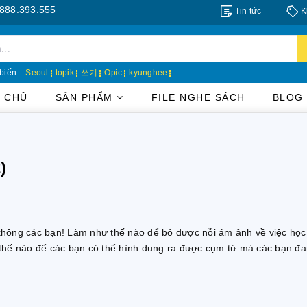
.393.555
Tin tức
K
biến:
Seoul
topik
쓰기
Opic
kyunghee
 CHỦ
SẢN PHẨM
FILE NGHE SÁCH
BLOG
)
 không các bạn! Làm như thế nào để bỏ được nỗi ám ảnh về việc học
hế nào để các bạn có thể hình dung ra được cụm từ mà các bạn đan