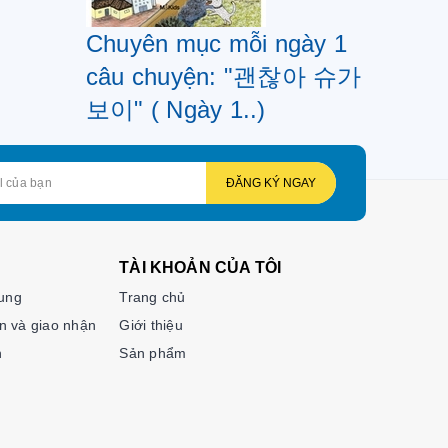
Chuyên mục mỗi ngày 1
câu chuyện: "괜찮아 슈가
보이" ( Ngày 1..)
ĐĂNG KÝ NGAY
TÀI KHOẢN CỦA TÔI
hung
Trang chủ
n và giao nhận
Giới thiệu
n
Sản phẩm