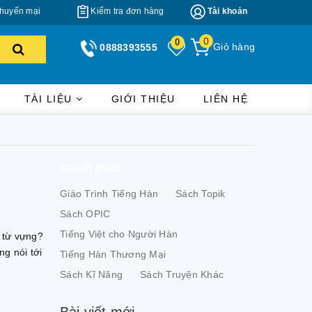
huyến mại
Kiểm tra đơn hàng
Tài khoản
0
0
Giỏ hàng
0888393555
TÀI LIỆU
GIỚI THIỆU
LIÊN HỆ
Danh mục
Giáo Trình Tiếng Hàn
Sách Topik
Sách OPIC
Tiếng Việt cho Người Hàn
 từ vựng?
g nói tới
Tiếng Hàn Thương Mại
Sách Kĩ Năng
Sách Truyện Khác