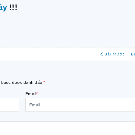
ây
!!!
Bài trước
B
ắt buộc được đánh dấu
*
Email
*