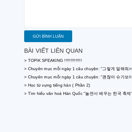
GỬI BÌNH LUẬN
BÀI VIẾT LIÊN QUAN
> TOPIK SPEAKING !!!!!!!!!!!!!!
> Chuyên mục mỗi ngày 1 câu chuyện: "그렇게 말해줘서
> Chuyên mục mỗi ngày 1 câu chuyện: "괜찮아 슈가보이" 
> Học từ vựng tiếng hàn ( Phần 2)
> Tìm hiểu văn hoá Hàn Quốc "놀면서 배우는 한국 축제" 