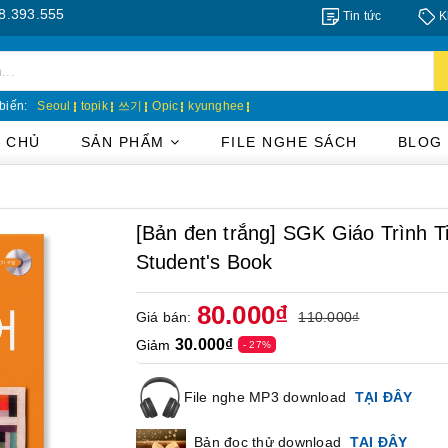
5
Tin tức
K
biến:
Seoul
topik
쓰기
Opic
kyunghee
 CHỦ
SẢN PHẨM
FILE NGHE SÁCH
BLOG
[Bản đen trắng] SGK Giáo Trìn
Student's Book
80.000₫
Giá bán:
110.000₫
30.000₫
Giảm
- 27%
File nghe MP3 download
TẠI ĐÂY
Bản đọc thử download
TẠI ĐÂY