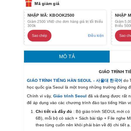
Mã giảm giá
NHẬP MÃ: KBOOK2500
NHẬP M
Giảm 2500 VNĐ cho đơn hàng giá trị tối thiểu
Giảm 5,00
300k
thiểu 500
Sao chép
Điều kiện
Sao ch
MÔ TẢ
GIÁO TRÌNH T
GIÁO TRÌNH TIẾNG HÀN SEOUL - 사울대 한국어
do T
học quốc gia Seoul là một trong những trường đứng 
Chính vì vậy,
Giáo trình Seoul
đã và đang được rất nh
để áp dụng vào các chương trình đào tạo tiếng Hàn v
Chi tiết và đầy đủ
: Bộ giáo trình SEOUL mới có 
6B), mỗi bộ có sách + Sách bài tập + File nghe MP
theo từng cuốn nên khỏi phải bàn về độ chi tiết 