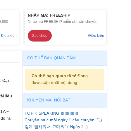
NHẬP MÃ: FREESHIP
0,000
Nhập mã FREESHIP miễn phí vận chuyển
Điều kiện
Sao chép
Điều kiện
CÓ THỂ BẠN QUAN TÂM
Có thể bạn quan tâm!
Đang
. Đại
được cập nhật nội dung.
ài liệu
KHUYẾN MÃI NỔI BẬT
(1A ~
TOPIK SPEAKING !!!!!!!!!!!!!!
 độ ra
Chuyên mục mỗi ngày 1 câu chuyện: "그
렇게 말해줘서 고마워" ( Ngày 2..)