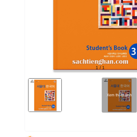
1
/
1
Xem thêm ảnh