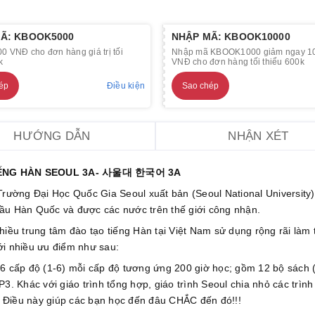
Ã: KBOOK5000
NHẬP MÃ: KBOOK10000
0 VNĐ cho đơn hàng giá trị tối
Nhập mã KBOOK1000 giảm ngay 1
k
VNĐ cho đơn hàng tối thiểu 600k
ép
Điều kiện
Sao chép
HƯỚNG DẪN
NHẬN XÉT
IẾNG HÀN SEOUL 3A- 사울대 한국어 3A
rường Đại Học Quốc Gia Seoul xuất bản (Seoul National University)
đầu Hàn Quốc và được các nước trên thế giới công nhận.
iều trung tâm đào tạo tiếng Hàn tại Việt Nam sử dụng rộng rãi làm t
ới nhiều ưu điểm như sau:
6 cấp độ (1-6) mỗi cấp độ tương ứng 200 giờ học; gồm 12 bộ sách 
3. Khác với giáo trình tổng hợp, giáo trình Seoul chia nhỏ các trình
ạ. Điều này giúp các bạn học đến đâu CHẮC đến đó!!!