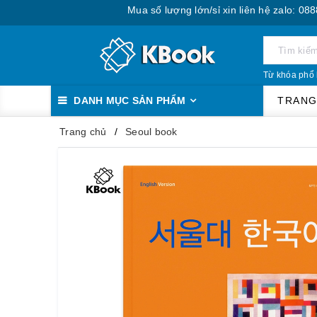
Mua số lượng lớn/sỉ xin liên hệ zalo: 0888.393.55
Từ khóa phổ 
DANH MỤC SẢN PHẨM
TRANG
Trang chủ
Seoul book