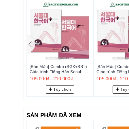
- Có cung cấp giá sỉ, số lượng cho các trung tâm, côn
Chúng tôi không chỉ là một đơn vị bán sách,
khám phá văn hóa và kiến thức qua sách ti
được đảm bảo một trải nghiệm mua sắm và họ
(SGK+SBT)
[Bản Màu] Combo (SGK+SBT)
[Bản Màu] Comb
àn Seoul
Giáo trình Tiếng Hàn Seoul
Giáo trình Tiếng
대 한국어 플러스
Plus 4A+ - 서울대 한국어 플러스
Plus 4B+ - 
00₫
105.000₫
-
210.000₫
105.000₫
-
210
4A+
4B+
ọn
Tùy chọn
Tùy 
SẢN PHẨM ĐÃ XEM