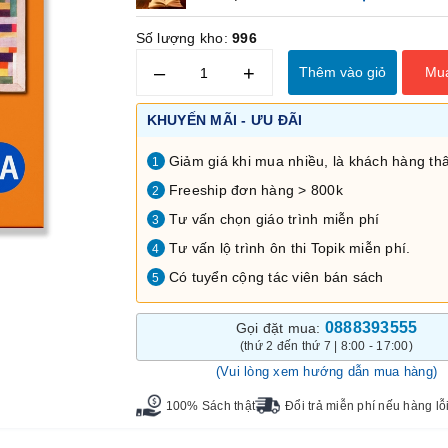
Số lượng kho:
996
–
+
Thêm vào giỏ
Mu
KHUYẾN MÃI - ƯU ĐÃI
Giảm giá khi mua nhiều, là khách hàng thâ
1
Freeship đơn hàng > 800k
2
Tư vấn chọn giáo trình miễn phí
3
Tư vấn lộ trình ôn thi Topik miễn phí.
4
Có tuyển cộng tác viên bán sách
5
0888393555
Gọi đặt mua:
(thứ 2 đến thứ 7 | 8:00 - 17:00)
(Vui lòng xem hướng dẫn mua hàng)
100% Sách thật
Đổi trả miễn phí nếu hàng lỗ