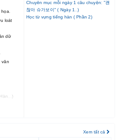
.
Chuyên mục mỗi ngày 1 câu chuyện: "괜
찮아 슈가보이" ( Ngày 1..)
 họa.
Học từ vựng tiếng hàn ( Phần 2)
u loát
ần dữ
.
n văn
Hàn...)
 tương
 thi
Xem tất cả