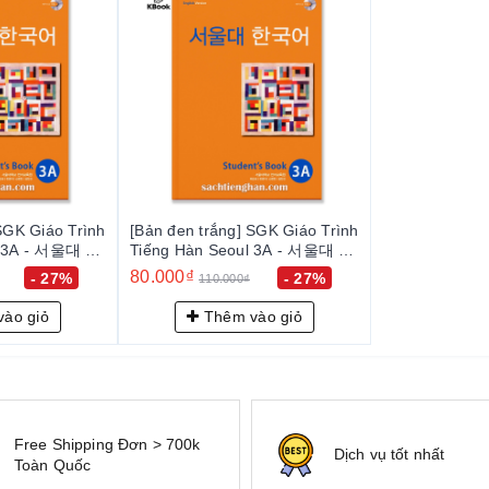
SGK Giáo Trình
[Bản đen trắng] SGK Giáo Trình
l 3A - 서울대 한
Tiếng Hàn Seoul 3A - 서울대 한
s Book
국어 3A Student's Book
80.000₫
- 27%
- 27%
110.000₫
ào giỏ
Thêm vào giỏ
Free Shipping Đơn > 700k
Dịch vụ tốt nhất
Toàn Quốc