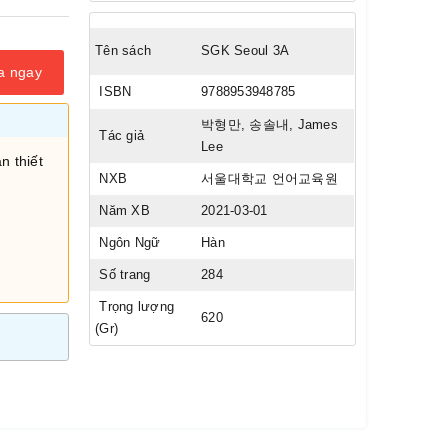
Tên sách
SGK Seoul 3A
a ngay
ISBN
9788953948785
박형만, 송솔내, James
Tác giả
Lee
n thiết
NXB
서울대학교 언어교육원
Năm XB
2021-03-01
Ngôn Ngữ
Hàn
Số trang
284
Trọng lượng
620
(Gr)
i