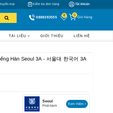
huyến mại
Kiểm tra đơn hàng
Tài khoản
0
0
Giỏ hàng
0888393555
TÀI LIỆU
GIỚI THIỆU
LIÊN HỆ
h Tiếng Hàn Seoul 3A - 서울대 한국어 3A
Seoul
Xem thêm
Phát hành