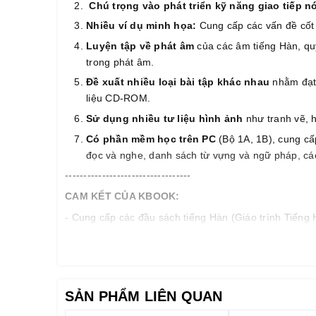
Chú trọng vào phát triển kỹ năng giao tiếp nó
Nhiều ví dụ minh họa:
Cung cấp các vấn đề cốt 
Luyện tập về phát âm
của các âm tiếng Hàn, qu
trong phát âm.
Đề xuất nhiều loại bài tập khác nhau
nhằm đạt 
liệu CD-ROM.
Sử dụng nhiều tư liệu hình ảnh
như tranh vẽ, 
Có phần mềm học trên PC
(Bộ 1A, 1B), cung cấ
đọc và nghe, danh sách từ vựng và ngữ pháp, các 
----------------------------------
CAM KẾT CỦA KBOOK:
- Cung cấp các đầu sách tiếng Hàn (Giáo trình Tiếng H
với chất lượng tốt nhất thị trường hiện nay:
chất lượn
đương
- Cung cấp dịch vụ bán hàng tốt nhất: tư vấn chọn sác
- Hỗ trợ khách hàng 24/24 qua hotline/zalo/facebook v
SẢN PHẨM LIÊN QUAN
Topik, OPIC