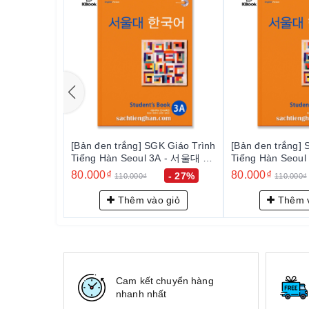
[Bản đen trắng] SGK Giáo Trình
[Bản đen trắng] 
Tiếng Hàn Seoul 3A - 서울대 한
Tiếng Hàn Seou
국어 3A Student's Book
국어 3A Student'
80.000₫
80.000₫
- 27%
110.000₫
110.000₫
Thêm vào giỏ
Thêm v
Cam kết chuyển hàng
nhanh nhất