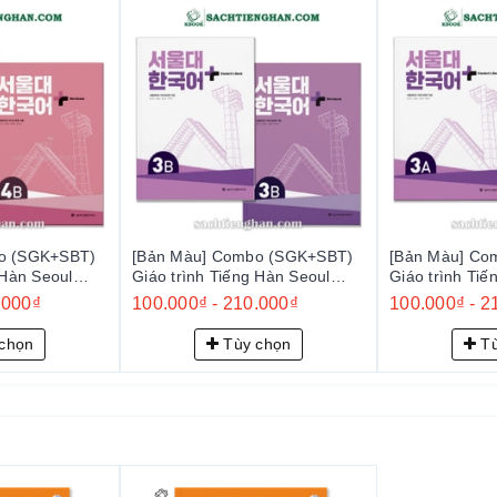
g ty, lớp học (hỗ trợ xuất hóa đơn VAT)
 mà còn là đối tác đồng hành cùng người học trong hành trình
ếng Hàn. Đồng hành cùng chúng tôi, quý khách hàng sẽ luôn
c tập tốt nhất.
o (SGK+SBT)
[Bản Màu] Combo (SGK+SBT)
[Bản Màu] Co
 Hàn Seoul
Giáo trình Tiếng Hàn Seoul
Giáo trình Tiế
서울대 한국어 플러스
Plus 3B+ - 서울대 한국어 플러스
Plus 3A+ -
.000₫
100.000₫
-
210.000₫
100.000₫
-
2
3B+
3A+
chọn
Tùy chọn
Tù