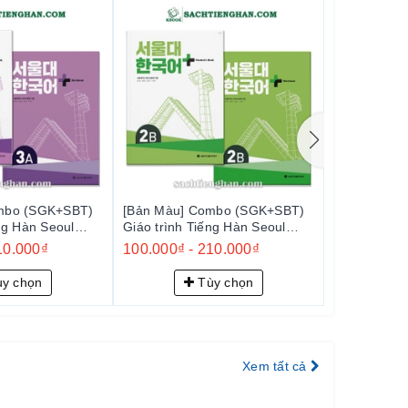
mbo (SGK+SBT)
[Bản Màu] Combo (SGK+SBT)
[Bản Màu] 
ng Hàn Seoul
Giáo trình Tiếng Hàn Seoul
Giáo trình 
 서울대 한국어 플러스
Plus 2B+ - 서울대 한국어 플러스
Plus 2A+
10.000₫
100.000₫
-
210.000₫
100.000₫
2B+
2A+
y chọn
Tùy chọn
Xem tất cả