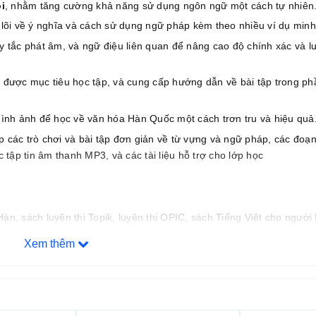
i
, nhằm tăng cường khả năng sử dụng ngôn ngữ một cách tự nhiên
lõi về ý nghĩa và cách sử dụng ngữ pháp kèm theo nhiều ví dụ minh
y tắc phát âm, và ngữ điệu liên quan để nâng cao độ chính xác và lư
được mục tiêu học tập, và cung cấp hướng dẫn về bài tập trong ph
hình ảnh để học về văn hóa Hàn Quốc một cách trơn tru và hiệu quả
p các trò chơi và bài tập đơn giản về từ vựng và ngữ pháp, các đoạ
tập tin âm thanh MP3, và các tài liệu hỗ trợ cho lớp học
àn, sách luyện thi Topik, luyện thị OPIC, sách Tiếng Việt cho người 
g giấy
,
chất lượng in luôn cao cấp hơn bên khác mà giá thành
Xem thêm
h, giao hàng, hậu mãi, khách hàng thân thiết.
ới đội ngũ Admin Topik 5,6 với nhiều kinh nghiệm học/dạy tiếng Hàn,