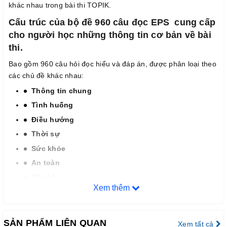
khác nhau trong bài thi TOPIK.
Cấu trúc của bộ đề 960 câu đọc EPS cung cấp
cho người học những thông tin cơ bản về bài
thi.
Bao gồm 960 câu hỏi đọc hiểu và đáp án, được phân loại theo
các chủ đề khác nhau:
Thông tin chung
Tình huống
Điều hướng
Thời sự
Sức khỏe
An toàn
Văn hóa
Xem thêm
Kinh doanh
Mỗi câu hỏi trong bộ đề 960 câu đọc EPS đều
có cấu trúc bao gồm 3 phần:
SẢN PHẨM LIÊN QUAN
Xem tất cả