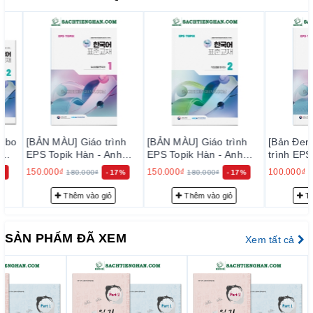
Nội dung câu hỏi
Các lựa chọn trả lời
Đáp án
---------------------------
Số trang: 468 trang
Bộ đề 960 câu luyện nghe hiểu EPS bản mới
Bộ đề 960 câu luyện nghe hiểu EPS bản mới đã update nhiều
[BẢN MÀU] Giáo trình
[BẢN MÀU] Giáo trình
[Bản Đen Trắ
câu hỏi mới hơn so bản cũ
EPS Topik Hàn - Anh
EPS Topik Hàn - Anh
trình EPS Top
5
Bản Mới 2025 Tập 1 -
Bản Mới 2025 Tập 2 -
Anh Bản Mới
150.000₫
150.000₫
100.000₫
180.000₫
- 17%
180.000₫
- 17%
125.0
EPS-Topik NEW 한국어
EPS-Topik NEW 한국어
1 - EPS-Topik NEW 한국
표준교재 1
표준교재 2
어 표준교재 1
Thêm vào giỏ
Thêm vào giỏ
Thêm v
SẢN PHẨM ĐÃ XEM
Xem tất cả