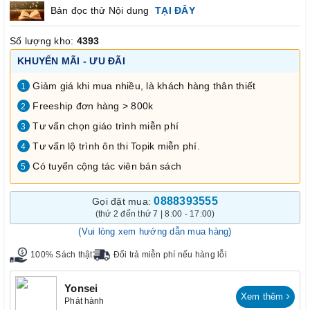
Bản đọc thử Nội dung
TẠI ĐÂY
Số lượng kho:
4393
KHUYẾN MÃI - ƯU ĐÃI
Giảm giá khi mua nhiều, là khách hàng thân thiết
1
Freeship đơn hàng > 800k
2
Tư vấn chọn giáo trình miễn phí
3
Tư vấn lộ trình ôn thi Topik miễn phí.
4
Có tuyển cộng tác viên bán sách
5
0888393555
Gọi đặt mua:
(thứ 2 đến thứ 7 | 8:00 - 17:00)
(Vui lòng xem hướng dẫn mua hàng)
100% Sách thật
Đổi trả miễn phí nếu hàng lỗi
Yonsei
Xem thêm
Phát hành