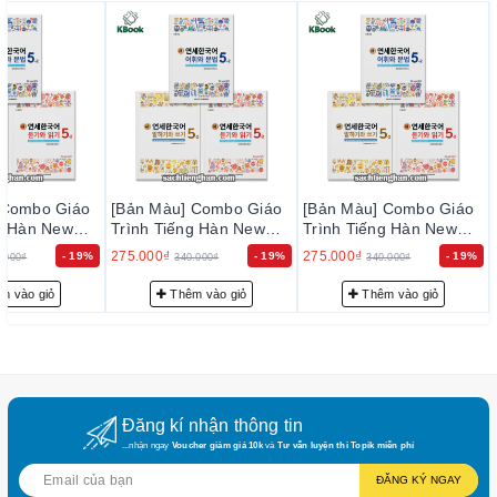
hướng dẫn cách sử dụng tiếng Hàn trong những tình
huống khác nhau.
 Combo Giáo
[Bản Màu] Combo Giáo
[Bản Màu] Combo Giáo
ng Hàn New
Trình Tiếng Hàn New
Trình Tiếng Hàn New
ean 5-2 - 새
Yonsei Korean 5-2 - 새
Yonsei Korean 5-2 - 새
275.000₫
275.000₫
- 19%
- 19%
- 19%
.000₫
340.000₫
340.000₫
5-2
연세한국어 5-2
연세한국어 5-2
m vào giỏ
Thêm vào giỏ
Thêm vào giỏ
Đăng kí nhận thông tin
...nhận ngay
Voucher giảm giá 10k
và
Tư vấn luyện thi Topik miễn phí
ĐĂNG KÝ NGAY