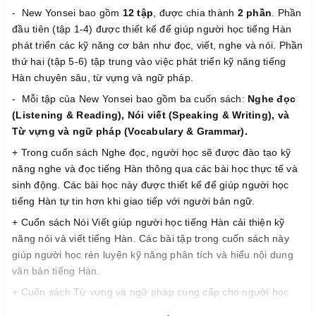
- New Yonsei bao gồm
12 tập
, được chia thành
2 phần
. Phần
đầu tiên (tập 1-4) được thiết kế để giúp người học tiếng Hàn
phát triển các kỹ năng cơ bản như đọc, viết, nghe và nói. Phần
thứ hai (tập 5-6) tập trung vào việc phát triển kỹ năng tiếng
Hàn chuyên sâu, từ vựng và ngữ pháp.
- Mỗi tập của New Yonsei bao gồm ba cuốn sách:
Nghe đọc
(Listening & Reading), Nói viết (Speaking & Writing), và
Từ vựng và ngữ pháp (Vocabulary & Grammar).
+ Trong cuốn sách Nghe đọc, người học sẽ được đào tạo kỹ
năng nghe và đọc tiếng Hàn thông qua các bài học thực tế và
sinh động. Các bài học này được thiết kế để giúp người học
tiếng Hàn tự tin hơn khi giao tiếp với người bản ngữ.
+ Cuốn sách Nói Viết giúp người học tiếng Hàn cải thiện kỹ
năng nói và viết tiếng Hàn. Các bài tập trong cuốn sách này
giúp người học rèn luyện kỹ năng phân tích và hiểu nội dung
văn bản tiếng Hàn.
+ Cuốn sách Từ vựng và ngữ pháp cung cấp cho người học
một nền tảng vững chắc về cách sử dụng các từ vựng và cấu