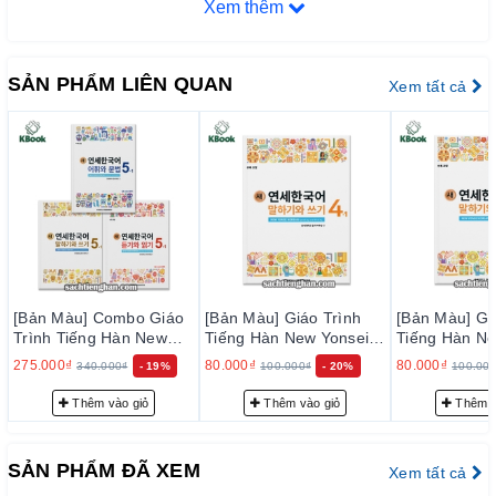
Xem thêm
trúc ngữ pháp tiếng Hàn. Các bài tập trong cuốn sách này giúp
người học nhớ các từ vựng và cấu trúc ngữ pháp tiếng Hàn
một cách dễ dàng và tự nhiên.
SẢN PHẨM LIÊN QUAN
Xem tất cả
ƯU ĐIỂM CỦA SÁCH
Cấu trúc rõ ràng và dễ hiểu: Giáo trình New Yonsei
được chia thành các tập và mỗi tập lại được chia thành
3 cuốn, bao gồm nghe nói, đọc viết, từ vựng ngữ pháp.
Các bài học được thiết kế rõ ràng và dễ hiểu để giúp
học sinh dễ dàng tiếp cận và học tập.
Phù hợp với nhiều trình độ: Giáo trình New Yonsei có
nhiều tập, từ cơ bản đến nâng cao, phù hợp với nhiều
trình độ của học sinh. Đồng thời, giáo trình này cũng
[Bản Màu] Combo Giáo
[Bản Màu] Giáo Trình
[Bản Màu] Gi
Trình Tiếng Hàn New
Tiếng Hàn New Yonsei
Tiếng Hàn Ne
cung cấp các tài liệu học tập cho các kỹ năng khác
Yonsei Korean 5-1 - 새
Korean Nói Viết 4-1 - 새
Korean Nói Vi
nhau như kỹ năng nghe, nói, đọc và viết.
275.000₫
80.000₫
80.000₫
340.000₫
- 19%
100.000₫
- 20%
100.00
연세한국어 5-1
연세한국어 말하기와 쓰
연세한국어 말
기 4-1
기 4-2
Nội dung đa dạng và thú vị: Giáo trình New Yonsei cung
Thêm vào giỏ
Thêm vào giỏ
Thêm v
cấp nhiều nội dung học tập khác nhau, từ văn phạm
đến luyện nghe, luyện nói, luyện đọc và luyện viết. Học
SẢN PHẨM ĐÃ XEM
Xem tất cả
sinh có thể học được nhiều chủ đề khác nhau và được