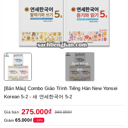
1
/
1
Xem thêm
ảnh
[Bản Màu] Combo Giáo Trình Tiếng Hàn New Yonsei
Korean 5-2 - 새 연세한국어 5-2
275.000₫
Giá bán:
340.000₫
65.000₫
Giảm
- 19%