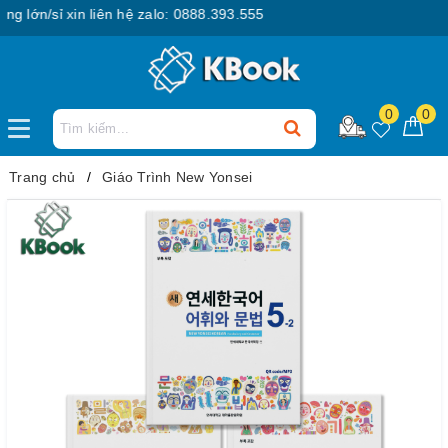
lớn/sỉ xin liên hệ zalo: 0888.393.555
0
0
Trang chủ
Giáo Trình New Yonsei