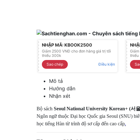
NHẬP MÃ: KBOOK2500
NHẬ
Giảm 2500 VNĐ cho đơn hàng giá trị tối
Giảm 
thiểu 300k
thiểu
Sao chép
Điều kiện
Sa
Mô tả
Hướng dẫn
Nhận xét
Bộ sách
Seoul National University Korean+ (
서
Ngôn ngữ thuộc Đại học Quốc gia Seoul (SNU) biên
học tiếng Hàn từ trình độ sơ cấp đến cao cấp
.