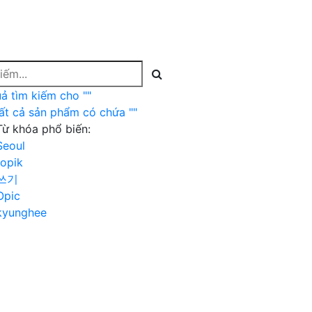
uả tìm kiếm cho "
"
ất cả sản phẩm có chứa "
"
Từ khóa phổ biến:
Seoul
topik
쓰기
Opic
kyunghee