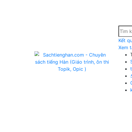
Kết q
Xem t