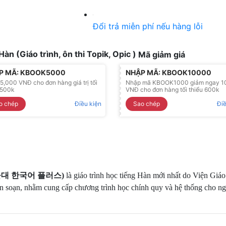
Đổi trả miễn phí nếu hàng lỗi
Mã giảm giá
P MÃ: KBOOK5000
NHẬP MÃ: KBOOK10000
5,000 VNĐ cho đơn hàng giá trị tối
Nhập mã KBOOK1000 giảm ngay 1
 500k
VNĐ cho đơn hàng tối thiểu 600k
o chép
Điều kiện
Sao chép
Điề
울대
한국어
플러스
)
là giáo trình học tiếng Hàn mới nhất do Viện Giáo
 soạn, nhằm cung cấp chương trình học chính quy và hệ thống cho n