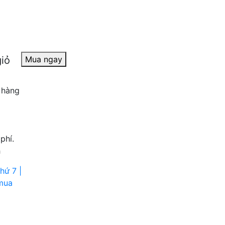
iỏ
Mua ngay
 hàng
phí.
h
hứ 7 |
mua