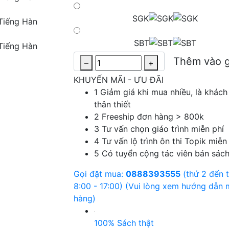
SGK
SBT
Thêm vào g
–
+
KHUYẾN MÃI - ƯU ĐÃI
1
Giảm giá khi mua nhiều, là khách
thân thiết
2
Freeship đơn hàng > 800k
3
Tư vấn chọn giáo trình miễn phí
4
Tư vấn lộ trình ôn thi Topik miễn 
5
Có tuyển cộng tác viên bán sác
Gọi đặt mua:
0888393555
(thứ 2 đến t
8:00 - 17:00)
(Vui lòng xem hướng dẫn 
hàng)
100% Sách thật