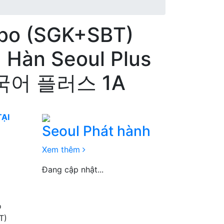
bo (SGK+SBT)
g Hàn Seoul Plus
한국어 플러스 1A
TẠI
Seoul
Phát hành
Xem thêm
Đang cập nhật...