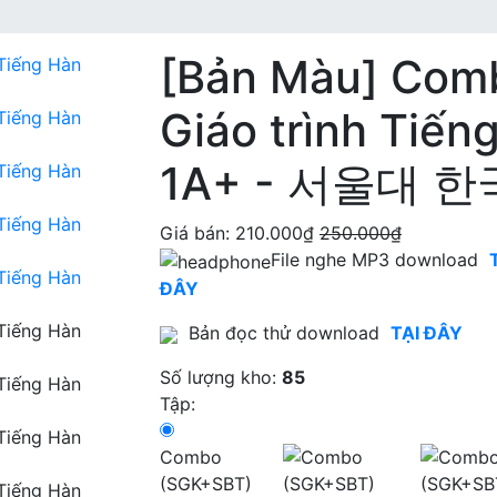
[Bản Màu] Com
Giáo trình Tiến
1A+ - 서울대 
Giá bán:
210.000₫
250.000₫
File nghe MP3 download
ĐÂY
Bản đọc thử download
TẠI ĐÂY
Số lượng kho:
85
Tập:
Combo
(SGK+SBT)