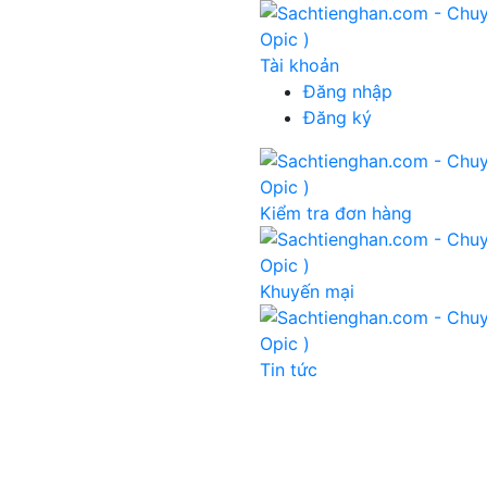
ợng lớn/sỉ xin liên hệ zalo: 0888.393.555
Tài khoản
Đăng nhập
Đăng ký
Kiểm tra đơn hàng
Khuyến mại
Tin tức