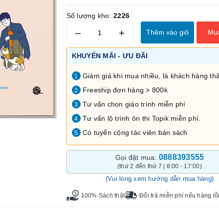
Số lượng kho:
2226
–
+
Thêm vào giỏ
Mu
KHUYẾN MÃI - ƯU ĐÃI
Giảm giá khi mua nhiều, là khách hàng thâ
1
Freeship đơn hàng > 800k
2
Tư vấn chọn giáo trình miễn phí
3
Tư vấn lộ trình ôn thi Topik miễn phí.
4
Có tuyển cộng tác viên bán sách
5
0888393555
Gọi đặt mua:
(thứ 2 đến thứ 7 | 8:00 - 17:00)
(Vui lòng xem hướng dẫn mua hàng)
100% Sách thật
Đổi trả miễn phí nếu hàng lỗ