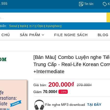
Tin tức
K
biến:
Seoul
topik
쓰기
Opic
kyunghee
 CHỦ
SẢN PHẨM
FILE NGHE SÁCH
BLOG
[Bản Màu] Combo Luyện nghe Tiế
Trung Cấp - Real-Life Korean Con
+Intermediate
200.000₫
Giá bán:
270.000₫
70.000₫
Giảm
- 26%
File nghe MP3 download
TẠI ĐÂY