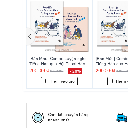
3. Sách được thiết kế đẹp mắt, logic, tiện tra cứu – 
[Bản Màu] Combo Luyện nghe
[Bản Màu] Comb
Tiếng Hàn qua Hội Thoại Hàng
Tiếng Hàn qua H
Ngày Sơ, Trung Cấp - Real-Life
Ngày Sơ, Trung C
200.000₫
200.000₫
- 26%
270.000₫
270.00
Korean Conversations For
Korean Conversa
Beginners +Intermediate
Beginners +Inter
Thêm vào giỏ
Thêm v
Cam kết chuyển hàng
nhanh nhất