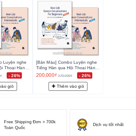
phù hợp cho tự học tại nhà, học nhóm, hoặc kết hợp với giáo viên.
o Luyện nghe
[Bản Màu] Combo Luyện nghe
ội Thoại Hàng
Tiếng Hàn qua Hội Thoại Hàng
ấp - Real-Life
Ngày Sơ, Trung Cấp - Real-Life
200.000₫
- 26%
- 26%
0₫
270.000₫
tions For
Korean Conversations For
mediate
Beginners +Intermediate
ào giỏ
Thêm vào giỏ
Free Shipping Đơn > 700k
Dịch vụ tốt nhất
Toàn Quốc