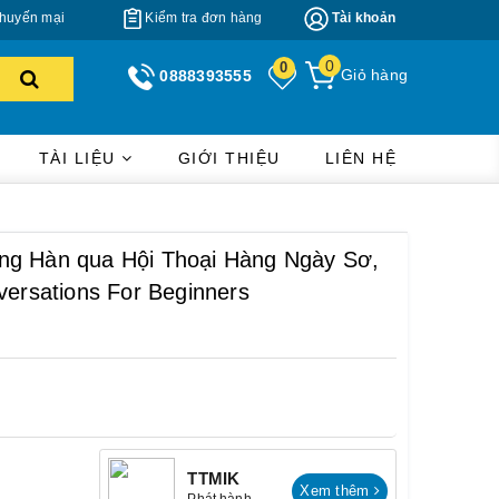
huyến mại
Kiểm tra đơn hàng
Tài khoản
0
0
Giỏ hàng
0888393555
TÀI LIỆU
GIỚI THIỆU
LIÊN HỆ
ng Hàn qua Hội Thoại Hàng Ngày Sơ,
versations For Beginners
TTMIK
Xem thêm
Phát hành