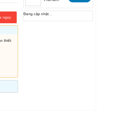
Đang cập nhật...
a ngay
n thiết
i