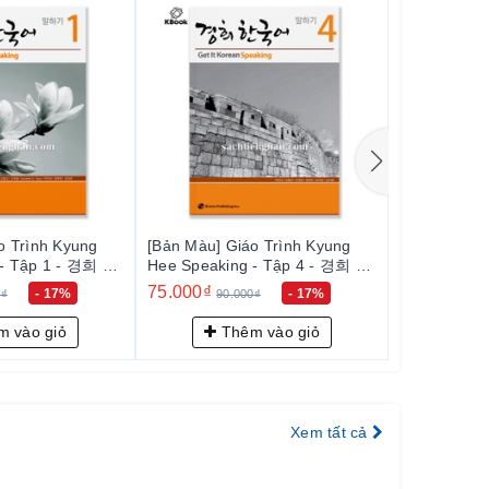
o Trình Kyung
[Bản Màu] Giáo Trình Kyung
[Bản Màu] G
 khác
 - Tập 1 - 경희 한
Hee Speaking - Tập 4 - 경희 한
Hee Speaki
국어 말하기 4
국어 말하기 
75.000₫
75.000₫
- 17%
- 17%
0₫
90.000₫
90.
 vào giỏ
Thêm vào giỏ
Th
hư người
ững điều
Xem tất cả
huẩn Hàn