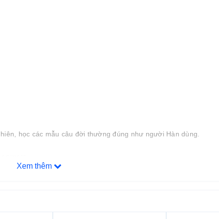
 nhiên, học các mẫu câu đời thường đúng như người Hàn dùng.
Learners
Xem thêm
huẩn hơn, lịch sự hơn, phù hợp với môi trường công sở, xã hội, bạn