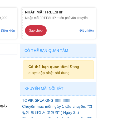
NHẬP MÃ: FREESHIP
0,000
Nhập mã FREESHIP miễn phí vận chuyển
Điều kiện
Sao chép
Điều kiện
CÓ THỂ BẠN QUAN TÂM
Có thể bạn quan tâm!
Đang
được cập nhật nội dung.
KHUYẾN MÃI NỔI BẬT
TOPIK SPEAKING !!!!!!!!!!!!!!
 ngày
Chuyên mục mỗi ngày 1 câu chuyện: "그
렇게 말해줘서 고마워" ( Ngày 2..)