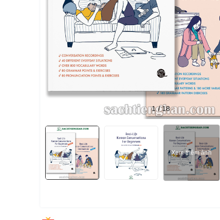
1
/
18
Xem thêm ảnh