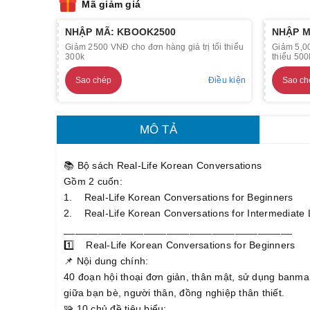
Mã giảm giá
NHẬP MÃ: KBOOK2500
NHẬP M
Giảm 2500 VNĐ cho đơn hàng giá trị tối thiểu
Giảm 5,00
300k
thiểu 500
Sao chép
Điều kiện
Sao ch
MÔ TẢ
📚 Bộ sách Real-Life Korean Conversations
Gồm 2 cuốn:
1. Real-Life Korean Conversations for Beginners
2. Real-Life Korean Conversations for Intermediate 
________________________________________
1️⃣ Real-Life Korean Conversations for Beginners
📌 Nội dung chính:
40 đoạn hội thoại đơn giản, thân mật, sử dụng banmal
giữa bạn bè, người thân, đồng nghiệp thân thiết.
🧩 10 chủ đề tiêu biểu: