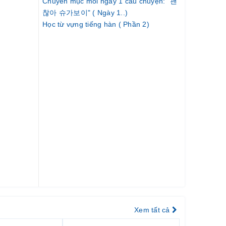
Chuyên mục mỗi ngày 1 câu chuyện: "괜
찮아 슈가보이" ( Ngày 1..)
Học từ vựng tiếng hàn ( Phần 2)
 bè lớn
Xem tất cả