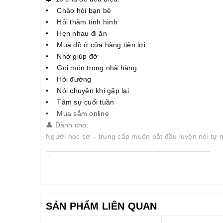
• Chào hỏi bạn bè
• Hỏi thăm tình hình
• Hẹn nhau đi ăn
• Mua đồ ở cửa hàng tiện lợi
• Nhờ giúp đỡ
• Gọi món trong nhà hàng
• Hỏi đường
• Nói chuyện khi gặp lại
• Tâm sự cuối tuần
• Mua sắm online
👤 Dành cho:
Người học sơ – trung cấp muốn bắt đầu luyện nói tự
________________________________________
2️⃣ Real-Life Korean Conversations for Intermediate 
📌 Nội dung chính:
Hội thoại phong phú, nhiều tầng cảm xúc – cách nói c
tuổi hoặc ít thân.
SẢN PHẨM LIÊN QUAN
🧩 10 chủ đề tiêu biểu:
• Xin nghỉ phép