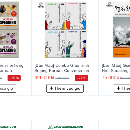
ện nói tiếng
[Bản Màu] Combo Giáo trình
[Bản Màu] Giá
hả năng phản xạ, nói chuyện linh hoạt trong các mối quan hệ xã hội
Korean
Sejong Korean Conversation
Hee Speaking
diate - Siêu
1~4 - 세종한국어 회화 1 ~ 4
국어 말하기 1
420.000₫
75.000₫
- 20%
- 22%
0₫
540.000₫
90.00
ào giỏ
Thêm vào giỏ
Thêm
học không chỉ biết “nói” tiếng Hàn mà còn nói đúng – nói tự nhiên n
g thật như mua sắm, gọi món, tâm sự với bạn, làm việc nhóm… – nh
 bỏ qua hoặc không đề cập sâu.
thích rõ từ vựng – cấu trúc – biểu hiện ngôn ngữ, kèm audio giọng c
p bạn dễ luyện nghe và bắt chước theo.