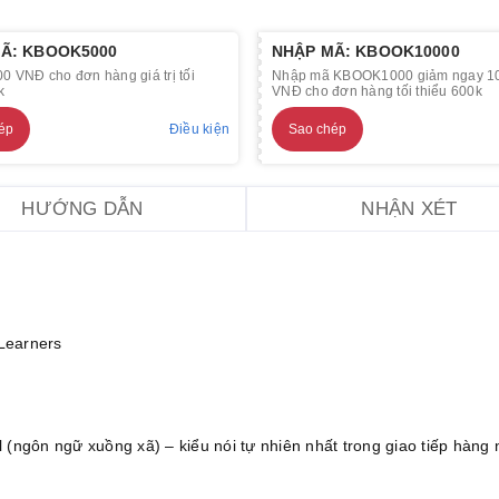
Ã: KBOOK5000
NHẬP MÃ: KBOOK10000
0 VNĐ cho đơn hàng giá trị tối
Nhập mã KBOOK1000 giảm ngay 1
k
VNĐ cho đơn hàng tối thiểu 600k
ép
Điều kiện
Sao chép
HƯỚNG DẪN
NHẬN XÉT
Learners
 (ngôn ngữ xuồng xã) – kiểu nói tự nhiên nhất trong giao tiếp hàng