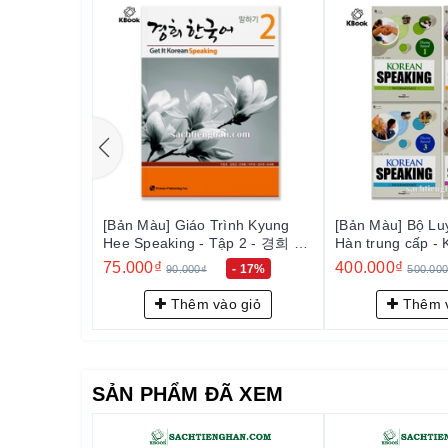
• Đặt lịch hẹn
• Than phiền với bạn thân
• Thảo luận về kế hoạch
• Gọi điện công việc
• Trả lời lời mời
• Thảo luận sở thích
• Từ chối khéo léo
• Chia sẻ cảm xúc
• Hỏi ý kiến đồng nghiệp
👤 Dành cho:
 nói tiếng
[Bản Màu] Giáo Trình Kyung
[Bản Màu] Bộ Luy
Người học trình độ trung cấp trở lên muốn nâng cao k
ean Speaking
Hee Speaking - Tập 2 - 경희 한
Hàn trung cấp - 
y
국어 말하기 2
Speaking Interme
nhau.
75.000₫
400.000₫
- 20%
- 17%
90.000₫
500.00
hay
________________________________________
 giỏ
Thêm vào giỏ
Thêm v
✨ Tại sao nên chọn bộ sách này?
1. Bộ sách là kho tàng hội thoại thực tế, giúp người 
bản xứ.
Các tình huống đều rất đời thường, sát với cuộc sốn
SẢN PHẨM ĐÃ XEM
mà hầu hết giáo trình học thuật truyền thống thường
2. Mỗi đoạn hội thoại được biên soạn tỉ mỉ, có giải 
Quốc, phát âm rõ ràng – mạch lạc – tốc độ hợp lý giú