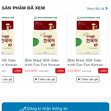
trúc và yêu cầu của kỳ thi năng lực tiếng Hàn.
SẢN PHẨM ĐÃ XEM
Xem tất cả
Phù hợp cho tự học và giảng dạy:
Thích hợp cho cả
người tự học và giáo viên sử dụng trong lớp học.
5.
Đối tượng phù hợp
Người mới bắt đầu học tiếng Hàn.
Người học muốn nâng cao kỹ năng giao tiếp.
Người chuẩn bị cho kỳ thi TOPIK cấp 1–4.
 SGK Giáo
[Bản Màu] SGK Giáo
[Bản Màu] SGK Giáo
Giáo viên và trung tâm đào tạo tiếng Hàn.
Fun Korean 3
trình Fun Fun Korean 3
trình Fun Fun Korean 3
는 한국어
- 재미 있는 한국어
- 재미 있는 한국어
110.000₫
110.000₫
- 24%
- 24%
- 24%
.000₫
145.000₫
145.000₫
ok 3
Student Book 3
Student Book 3
m vào giỏ
Thêm vào giỏ
Thêm vào giỏ
Đăng kí nhận thông tin