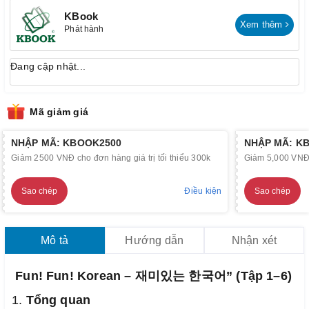
KBook
Xem thêm
Phát hành
Đang cập nhật...
Mã giảm giá
NHẬP MÃ: KBOOK2500
NHẬP MÃ: K
Giảm 2500 VNĐ cho đơn hàng giá trị tối thiểu 300k
Giảm 5,000 VNĐ c
Sao chép
Điều kiện
Sao chép
Mô tả
Hướng dẫn
Nhận xét
Fun! Fun! Korean – 재미있는 한국어” (Tập 1–6)
1.
Tổng quan