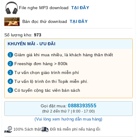
File nghe MP3 download
TẠI ĐÂY
Bản đọc thử download
TẠI ĐÂY
Số lượng kho:
973
KHUYẾN MÃI - ƯU ĐÃI
Giảm giá khi mua nhiều, là khách hàng thân thiết
1
Freeship đơn hàng > 800k
2
Tư vấn chọn giáo trình miễn phí
3
Tư vấn lộ trình ôn thi Topik miễn phí.
4
Có tuyển cộng tác viên bán sách
5
0888393555
Gọi đặt mua:
(thứ 2 đến thứ 7 | 8:00 - 17:00)
(Vui lòng xem hướng dẫn mua hàng)
100% Sách thật
Đổi trả miễn phí nếu hàng lỗi