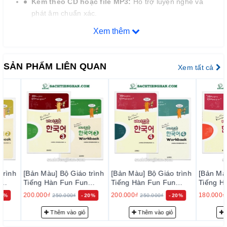
Kèm theo CD hoặc file MP3:
Hỗ trợ luyện nghe và
phát âm chuẩn xác.
Xem thêm
3.
Cấu trúc bộ sách
Mỗi tập sách bao gồm:
SẢN PHẨM LIÊN QUAN
Xem tất cả
15 bài học chính:
Tập trung vào từ vựng, ngữ pháp và
hội thoại.
Phần luyện tập:
Bao gồm các bài tập nghe, nói, đọc,
viết để củng cố kiến thức.
Tổng hợp và ôn tập:
Giúp người học hệ thống lại kiến
thức đã học.
4.
Lợi ích khi sử dụng bộ giáo trình
[Bản Màu] Bộ Giáo trình
[Bản Màu] Bộ Giáo trình
[Bản Màu] Bộ 
Tiếng Hàn Fun Fun
Tiếng Hàn Fun Fun
Tiếng Hàn Fu
Phát triển toàn diện 4 kỹ năng:
Nghe, nói, đọc, viết.
Korean 3 - 재미 있는 한
Korean 4 - 재미 있는 한
Korean 5 -
200.000₫
200.000₫
180.000₫
250.000₫
- 20%
250.000₫
- 20%
225.0
Hiểu biết văn hóa Hàn Quốc:
Thông qua các bài học
국어 3
국어 4
국어 5
lồng ghép yếu tố văn hóa.
Thêm vào giỏ
Thêm vào giỏ
Thêm v
Chuẩn bị cho kỳ thi TOPIK:
Nội dung phù hợp với cấu