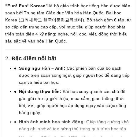
“Fun! Fun! Korean”
là bộ giáo trình học tiếng Hàn được biên
soạn bởi Trung tâm Giáo dục Văn hóa Hàn Quốc, Đại học
Korea (고려대학교 한국어문화교육센터). Bộ sách gồm 6 tập, từ
sơ cấp đến trung cao cấp, với mục tiêu giúp người học phát
triển toàn diện 4 kỹ năng: nghe, nói, đọc, viết, đồng thời hiểu
sâu sắc về văn hóa Hàn Quốc.
2.
Đặc điểm nổi bật
Song ngữ Hàn – Anh:
Các phiên bản của bộ sách
được biên soạn song ngữ, giúp người học dễ dàng tiếp
cận và hiểu bài học.
Nội dung thực tiễn:
Bài học xoay quanh các chủ đề
gần gũi như tự giới thiệu, mua sắm, giao thông, thời
tiết, v.v., giúp người học áp dụng ngay vào cuộc sống
hàng ngày.
Hình ảnh minh họa sinh động:
Giúp tăng cường khả
năng ghi nhớ và tạo hứng thú trong quá trình học tập.