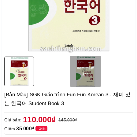
1
/
1
Xem thêm
ảnh
[Bản Màu] SGK Giáo trình Fun Fun Korean 3 - 재미 있
는 한국어 Student Book 3
110.000₫
Giá bán:
145.000₫
35.000₫
Giảm
- 24%