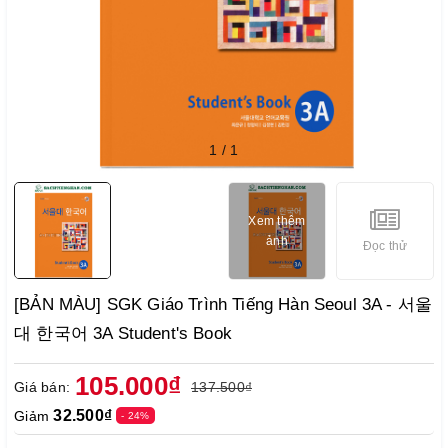
1
/
1
Xem thêm
ảnh
Đọc thử
[BẢN MÀU] SGK Giáo Trình Tiếng Hàn Seoul 3A - 서울
대 한국어 3A Student's Book
105.000₫
Giá bán:
137.500₫
32.500₫
Giảm
- 24%