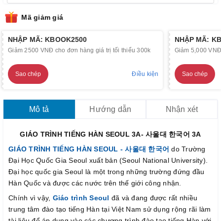
Mã giảm giá
NHẬP MÃ: KBOOK2500
NHẬP MÃ: K
Giảm 2500 VNĐ cho đơn hàng giá trị tối thiểu 300k
Giảm 5,000 VNĐ c
Sao chép
Điều kiện
Sao chép
Mô tả
Hướng dẫn
Nhận xét
GIÁO TRÌNH TIẾNG HÀN SEOUL 3A- 사울대 한국어 3A
GIÁO TRÌNH TIẾNG HÀN SEOUL - 사울대 한국어
do Trường
Đại Học Quốc Gia Seoul xuất bản (Seoul National University).
Đại học quốc gia Seoul là một trong những trường đứng đầu
Hàn Quốc và được các nước trên thế giới công nhận.
Chính vì vậy,
Giáo trình Seoul
đã và đang được rất nhiều
trung tâm đào tạo tiếng Hàn tại Việt Nam sử dụng rộng rãi làm
tài liệu để áp dụng vào các chương trình đào tạo tiếng Hàn với