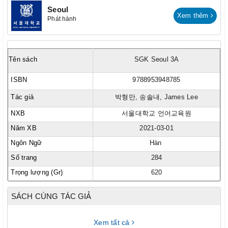
Seoul
Xem thêm
Phát hành
Tên sách
SGK Seoul 3A
ISBN
9788953948785
Tác giả
박형만, 송솔내, James Lee
NXB
서울대학교 언어교육원
Năm XB
2021-03-01
Ngôn Ngữ
Hàn
Số trang
284
Trọng lượng (Gr)
620
SÁCH CÙNG TÁC GIẢ
Xem tất cả