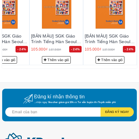
hàng, hậu mãi, khách hàng thân thiết.
- Hỗ trợ khách hàng 24/24 qua hotline/zalo/facebook với đội
ngũ Admin Topik 5,6 với nhiều kinh nghiệm học/dạy tiếng Hàn,
thi Topik, OPIC
 SGK Giáo
[BẢN MÀU] SGK Giáo
[BẢN MÀU] SGK Giáo
- Có cung cấp giá sỉ, số lượng cho các trung tâm, công ty, lớp
g Hàn Seoul
Trình Tiếng Hàn Seoul
Trình Tiếng Hàn Seoul
học (hỗ trợ xuất hóa đơn VAT)
대 한국어 3A
3A - 서울대 한국어 3A
3A - 서울대 한국어 3A
105.000₫
105.000₫
- 24%
- 24%
- 24%
.500₫
137.500₫
137.500₫
Book
Student's Book
Student's Book
Chúng tôi không chỉ là một đơn vị bán sách, mà
m vào giỏ
Thêm vào giỏ
Thêm vào giỏ
còn là đối tác đồng hành cùng người học trong
hành trình khám phá văn hóa và kiến thức qua
sách tiếng Hàn. Đồng hành cùng chúng tôi, quý
khách hàng sẽ luôn được đảm bảo một trải
nghiệm mua sắm và học tập tốt nhất.
Đăng kí nhận thông tin
...nhận ngay
Voucher giảm giá 10k
và
Tư vấn luyện thi Topik miễn phí
ĐĂNG KÝ NGAY