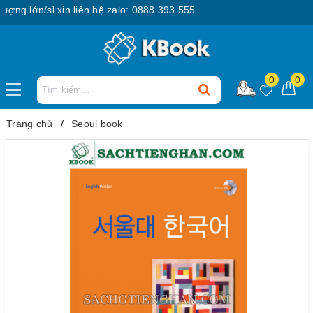
 lớn/sỉ xin liên hệ zalo: 0888.393.555
0
0
Trang chủ
Seoul book