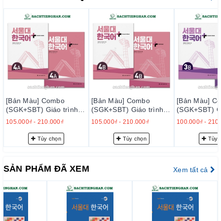
mục tiêu học tập, và cung cấp hướng dẫn về bài tập trong
phần dữ liệu CD-ROM.
Sử dụng nhiều tư liệu hình ảnh
như tranh vẽ, hình ảnh
để học về văn hóa Hàn Quốc một cách trơn tru và hiệu
quả.
Có phần mềm học trên PC
(Bộ 1A, 1B), cung cấp các trò
chơi và bài tập đơn giản về từ vựng và ngữ pháp, các
đoạn văn đọc và nghe, danh sách từ vựng và ngữ pháp,
các tập tin âm thanh MP3, và các tài liệu hỗ trợ cho lớp
[Bản Màu] Combo
[Bản Màu] Combo
[Bản Màu] C
(SGK+SBT) Giáo trình
(SGK+SBT) Giáo trình
(SGK+SBT) Gi
học
Tiếng Hàn Seoul Plus
Tiếng Hàn Seoul Plus
Tiếng Hàn Se
105.000₫
-
210.000₫
105.000₫
-
210.000₫
100.000₫
-
210
----------------------------------
러
4A+ - 서울대 한국어 플러
4B+ - 서울대 한국어 플러
3B+ - 서울
스 4A+
스 4B+
스 3B+
Tùy chọn
Tùy chọn
Tùy 
CAM KẾT CỦA KBOOK:
- Cung cấp các đầu sách tiếng Hàn (Giáo trình Tiếng Hàn,
sách luyện thi Topik, luyện thị OPIC, sách Tiếng Việt cho người
SẢN PHẨM ĐÃ XEM
Xem tất cả
Hàn...) với chất lượng tốt nhất thị trường hiện nay:
chất lượng
giấy
,
chất lượng in luôn cao cấp hơn bên khác mà giá
thành tương đương
- Cung cấp dịch vụ bán hàng tốt nhất: tư vấn chọn sách, giao