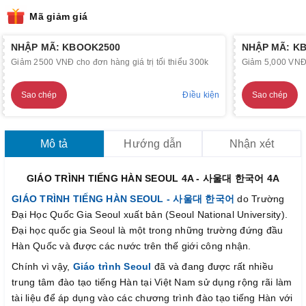
Mã giảm giá
NHẬP MÃ: KBOOK2500
NHẬP MÃ: K
Giảm 2500 VNĐ cho đơn hàng giá trị tối thiểu 300k
Giảm 5,000 VNĐ c
Sao chép
Điều kiện
Sao chép
Mô tả
Hướng dẫn
Nhận xét
GIÁO TRÌNH TIẾNG HÀN SEOUL 4A - 사울대 한국어 4A
GIÁO TRÌNH TIẾNG HÀN SEOUL - 사울대 한국어
do Trường
Đại Học Quốc Gia Seoul xuất bản (Seoul National University).
Đại học quốc gia Seoul là một trong những trường đứng đầu
Hàn Quốc và được các nước trên thế giới công nhận.
Chính vì vậy,
Giáo trình Seoul
đã và đang được rất nhiều
trung tâm đào tạo tiếng Hàn tại Việt Nam sử dụng rộng rãi làm
tài liệu để áp dụng vào các chương trình đào tạo tiếng Hàn với