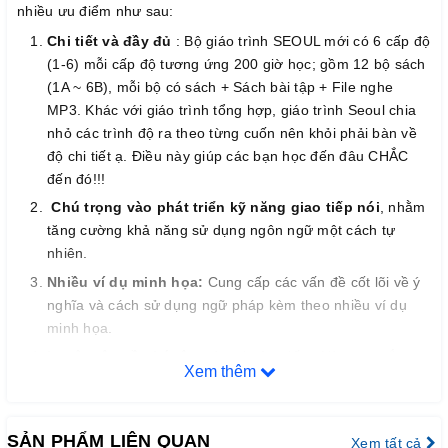
nhiều ưu điểm như sau:
Chi tiết và đầy đủ
: Bộ giáo trình SEOUL mới có 6 cấp độ
(1-6) mỗi cấp độ tương ứng 200 giờ học; gồm 12 bộ sách
(1A ~ 6B), mỗi bộ có sách + Sách bài tập + File nghe
MP3. Khác với giáo trình tổng hợp, giáo trình Seoul chia
nhỏ các trình độ ra theo từng cuốn nên khỏi phải bàn về
độ chi tiết ạ. Điều này giúp các bạn học đến đâu CHẮC
đến đó!!!
Chú trọng vào phát triển kỹ năng giao tiếp nói
, nhằm
tăng cường khả năng sử dụng ngôn ngữ một cách tự
nhiên.
Nhiều ví dụ minh họa:
Cung cấp các vấn đề cốt lõi về ý
nghĩa và cách sử dụng ngữ pháp kèm theo nhiều ví dụ
minh họa.
Luyện tập về phát âm
của các âm tiếng Hàn, quy tắc
Xem thêm
phát âm, và ngữ điệu liên quan để nâng cao độ chính xác
và lưu loát trong phát âm.
Đề xuất nhiều loại bài tập khác nhau
nhằm đạt được
SẢN PHẨM LIÊN QUAN
Xem tất cả