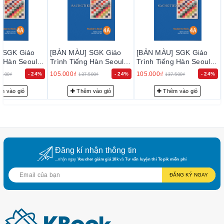
hàng, hậu mãi, khách hàng thân thiết.
- Hỗ trợ khách hàng 24/24 qua hotline/zalo/facebook với đội
ngũ Admin Topik 5,6 với nhiều kinh nghiệm học/dạy tiếng Hàn,
thi Topik, OPIC
 SGK Giáo
[BẢN MÀU] SGK Giáo
[BẢN MÀU] SGK Giáo
- Có cung cấp giá sỉ, số lượng cho các trung tâm, công ty, lớp
g Hàn Seoul
Trình Tiếng Hàn Seoul
Trình Tiếng Hàn Seoul
học (hỗ trợ xuất hóa đơn VAT)
대 한국어 4A
4A - 서울대 한국어 4A
4A - 서울대 한국어 4A
105.000₫
105.000₫
- 24%
- 24%
- 24%
.500₫
137.500₫
137.500₫
Book
Student's Book
Student's Book
Chúng tôi không chỉ là một đơn vị bán sách, mà
m vào giỏ
Thêm vào giỏ
Thêm vào giỏ
còn là đối tác đồng hành cùng người học trong
hành trình khám phá văn hóa và kiến thức qua
sách tiếng Hàn. Đồng hành cùng chúng tôi, quý
khách hàng sẽ luôn được đảm bảo một trải
nghiệm mua sắm và học tập tốt nhất.
Đăng kí nhận thông tin
...nhận ngay
Voucher giảm giá 10k
và
Tư vấn luyện thi Topik miễn phí
ĐĂNG KÝ NGAY