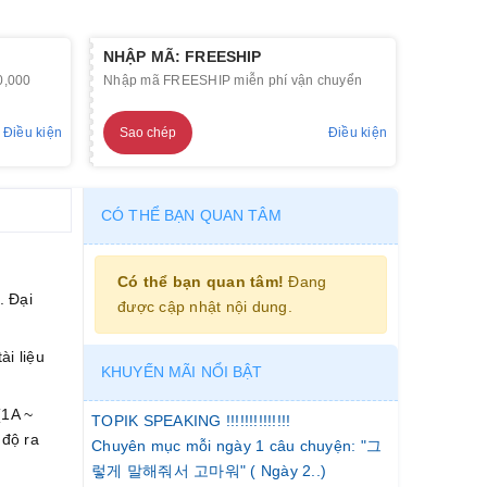
NHẬP MÃ: FREESHIP
0,000
Nhập mã FREESHIP miễn phí vận chuyển
Điều kiện
Sao chép
Điều kiện
CÓ THỂ BẠN QUAN TÂM
Có thể bạn quan tâm!
Đang
. Đại
được cập nhật nội dung.
ài liệu
KHUYẾN MÃI NỔI BẬT
(1A ~
TOPIK SPEAKING !!!!!!!!!!!!!!
 độ ra
Chuyên mục mỗi ngày 1 câu chuyện: "그
렇게 말해줘서 고마워" ( Ngày 2..)