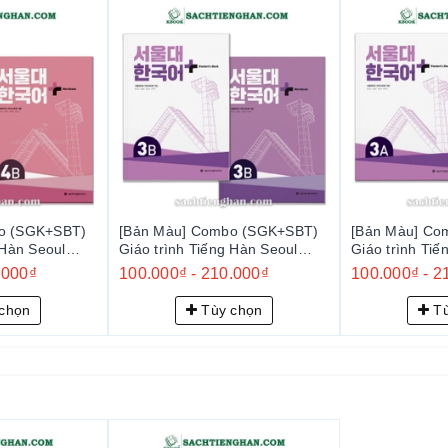
g ty, lớp học (hỗ trợ xuất hóa đơn VAT)
 mà còn là đối tác đồng hành cùng người học trong hành trình
ếng Hàn. Đồng hành cùng chúng tôi, quý khách hàng sẽ luôn
c tập tốt nhất.
o (SGK+SBT)
[Bản Màu] Combo (SGK+SBT)
[Bản Màu] Co
 Hàn Seoul
Giáo trình Tiếng Hàn Seoul
Giáo trình Tiế
서울대 한국어 플러스
Plus 3B+ - 서울대 한국어 플러스
Plus 3A+ -
.000₫
100.000₫
-
210.000₫
100.000₫
-
2
3B+
3A+
chọn
Tùy chọn
Tù