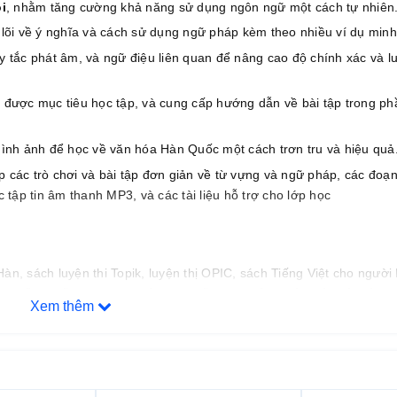
i
, nhằm tăng cường khả năng sử dụng ngôn ngữ một cách tự nhiên
lõi về ý nghĩa và cách sử dụng ngữ pháp kèm theo nhiều ví dụ minh
y tắc phát âm, và ngữ điệu liên quan để nâng cao độ chính xác và lư
được mục tiêu học tập, và cung cấp hướng dẫn về bài tập trong ph
hình ảnh để học về văn hóa Hàn Quốc một cách trơn tru và hiệu quả
p các trò chơi và bài tập đơn giản về từ vựng và ngữ pháp, các đoạ
tập tin âm thanh MP3, và các tài liệu hỗ trợ cho lớp học
àn, sách luyện thi Topik, luyện thị OPIC, sách Tiếng Việt cho người 
g giấy
,
chất lượng in luôn cao cấp hơn bên khác mà giá thành
Xem thêm
h, giao hàng, hậu mãi, khách hàng thân thiết.
ới đội ngũ Admin Topik 5,6 với nhiều kinh nghiệm học/dạy tiếng Hàn,