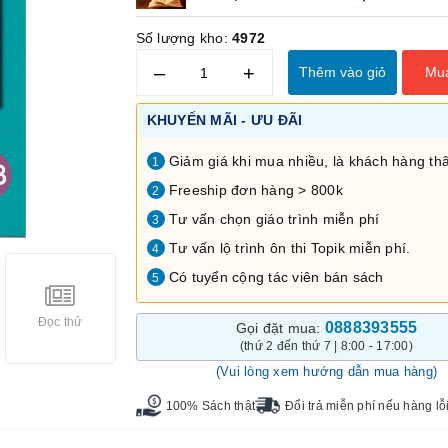
Số lượng kho:
4972
–
+
Thêm vào giỏ
Mu
KHUYẾN MÃI - ƯU ĐÃI
Giảm giá khi mua nhiều, là khách hàng thâ
1
Freeship đơn hàng > 800k
2
Tư vấn chọn giáo trình miễn phí
3
Tư vấn lộ trình ôn thi Topik miễn phí.
4
Có tuyển cộng tác viên bán sách
5
Đọc thử
0888393555
Gọi đặt mua:
(thứ 2 đến thứ 7 | 8:00 - 17:00)
(Vui lòng xem hướng dẫn mua hàng)
100% Sách thật
Đổi trả miễn phí nếu hàng lỗ