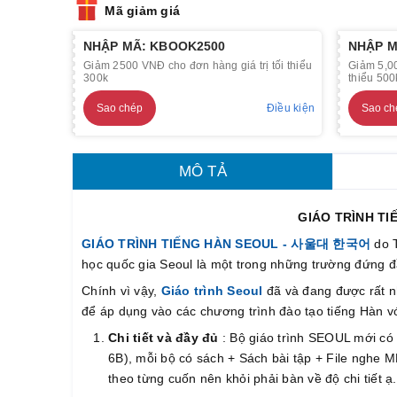
Mã giảm giá
NHẬP MÃ: KBOOK2500
NHẬP M
Giảm 2500 VNĐ cho đơn hàng giá trị tối thiểu
Giảm 5,00
300k
thiểu 500
Sao chép
Điều kiện
Sao ch
MÔ TẢ
GIÁO TRÌNH T
GIÁO TRÌNH TIẾNG HÀN SEOUL - 사울대 한국어
do T
học quốc gia Seoul là một trong những trường đứng 
Chính vì vậy,
Giáo trình Seoul
đã và đang được rất nh
để áp dụng vào các chương trình đào tạo tiếng Hàn v
Chi tiết và đầy đủ
: Bộ giáo trình SEOUL mới có 
6B), mỗi bộ có sách + Sách bài tập + File nghe MP
theo từng cuốn nên khỏi phải bàn về độ chi tiết 