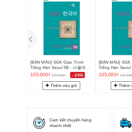
[BẢN MÀU] SGK Giáo Trình
[BẢN MÀU] SGK 
Tiếng Hàn Seoul 5B - 서울대 한
Tiếng Hàn Seou
국어 5B Student's Book
국어 5B Student'
105.000₫
105.000₫
- 24%
137.500₫
137.50
Thêm vào giỏ
Thêm v
Cam kết chuyển hàng
nhanh nhất