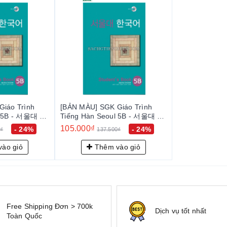
Giáo Trình
[BẢN MÀU] SGK Giáo Trình
l 5B - 서울대 한
Tiếng Hàn Seoul 5B - 서울대 한
s Book
국어 5B Student's Book
105.000₫
- 24%
- 24%
0₫
137.500₫
ào giỏ
Thêm vào giỏ
Free Shipping Đơn > 700k
Dịch vụ tốt nhất
Toàn Quốc