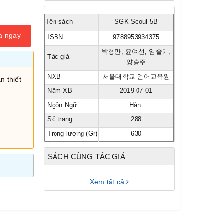
Tên sách
SGK Seoul 5B
a ngay
ISBN
9788953934375
박형만, 윤여선, 임슬기,
Tác giả
양승주
NXB
서울대학교 언어교육원
n thiết
Năm XB
2019-07-01
Ngôn Ngữ
Hàn
Số trang
288
Trọng lượng (Gr)
630
SÁCH CÙNG TÁC GIẢ
Xem tất cả
i