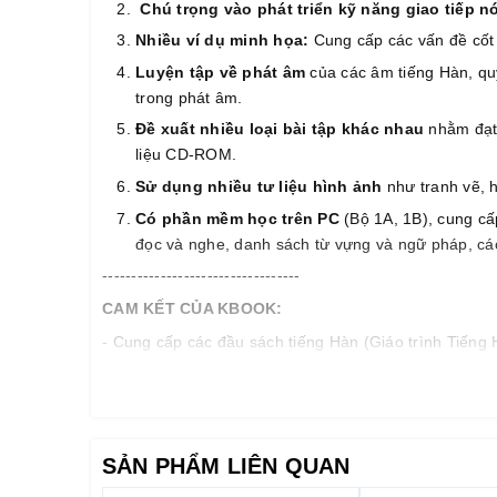
Chú trọng vào phát triển kỹ năng giao tiếp nó
Nhiều ví dụ minh họa:
Cung cấp các vấn đề cốt 
Luyện tập về phát âm
của các âm tiếng Hàn, qu
trong phát âm.
Đề xuất nhiều loại bài tập khác nhau
nhằm đạt 
liệu CD-ROM.
Sử dụng nhiều tư liệu hình ảnh
như tranh vẽ, 
Có phần mềm học trên PC
(Bộ 1A, 1B), cung cấ
đọc và nghe, danh sách từ vựng và ngữ pháp, các 
----------------------------------
CAM KẾT CỦA KBOOK:
- Cung cấp các đầu sách tiếng Hàn (Giáo trình Tiếng H
với chất lượng tốt nhất thị trường hiện nay:
chất lượn
đương
- Cung cấp dịch vụ bán hàng tốt nhất: tư vấn chọn sác
- Hỗ trợ khách hàng 24/24 qua hotline/zalo/facebook v
SẢN PHẨM LIÊN QUAN
Topik, OPIC