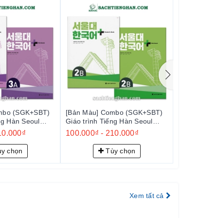
mbo (SGK+SBT)
[Bản Màu] Combo (SGK+SBT)
[Bản Màu] 
ng Hàn Seoul
Giáo trình Tiếng Hàn Seoul
Giáo trình 
 서울대 한국어 플러스
Plus 2B+ - 서울대 한국어 플러스
Plus 2A+
10.000₫
100.000₫
-
210.000₫
100.000₫
2B+
2A+
y chọn
Tùy chọn
Xem tất cả