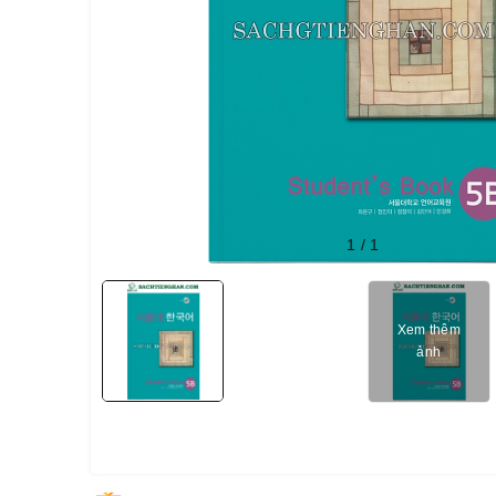
1
/
1
Xem thêm
ảnh