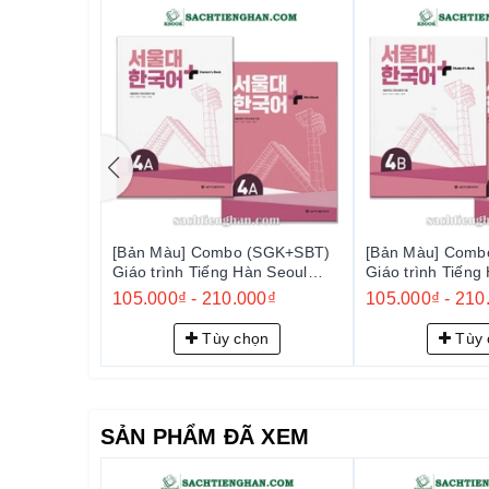
- Có cung cấp giá sỉ, số lượng cho các trung tâm, côn
Chúng tôi không chỉ là một đơn vị bán sách,
khám phá văn hóa và kiến thức qua sách ti
được đảm bảo một trải nghiệm mua sắm và họ
(SGK+SBT)
[Bản Màu] Combo (SGK+SBT)
[Bản Màu] Comb
àn Seoul
Giáo trình Tiếng Hàn Seoul
Giáo trình Tiếng
대 한국어 플러스
Plus 4A+ - 서울대 한국어 플러스
Plus 4B+ - 
00₫
105.000₫
-
210.000₫
105.000₫
-
210
4A+
4B+
ọn
Tùy chọn
Tùy 
SẢN PHẨM ĐÃ XEM