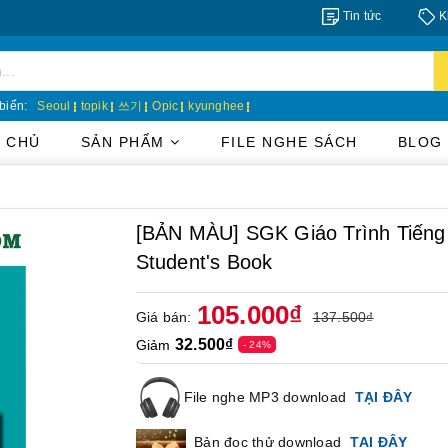
Tin tức
K
biến:
Seoul
topik
쓰기
Opic
kyunghee
 CHỦ
SẢN PHẨM
FILE NGHE SÁCH
BLOG
[BẢN MÀU] SGK Giáo Trình Tiế
Student's Book
105.000₫
Giá bán:
137.500₫
32.500₫
Giảm
- 24%
File nghe MP3 download
TẠI ĐÂY
Bản đọc thử download
TẠI ĐÂY