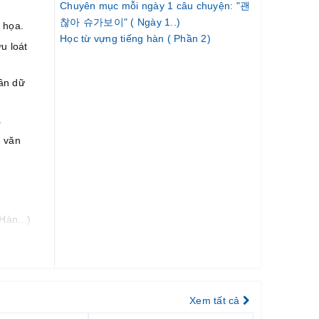
.
Chuyên mục mỗi ngày 1 câu chuyện: "괜
찮아 슈가보이" ( Ngày 1..)
 họa.
Học từ vựng tiếng hàn ( Phần 2)
u loát
ần dữ
.
n văn
Hàn...)
 tương
 thi
Xem tất cả