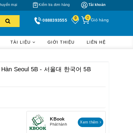
huyến mại
Kiểm tra đơn hàng
Tài khoản
0
0
Giỏ hàng
0888393555
TÀI LIỆU
GIỚI THIỆU
LIÊN HỆ
ng Hàn Seoul 5B - 서울대 한국어 5B
KBook
Xem thêm
Phát hành