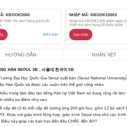
Ã: KBOOK5000
NHẬP MÃ: KBOOK10000
0 VNĐ cho đơn hàng giá trị tối
Nhập mã KBOOK1000 giảm ngay 1
k
VNĐ cho đơn hàng tối thiểu 600k
ép
Điều kiện
Sao chép
HƯỚNG DẪN
NHẬN XÉT
IẾNG HÀN SEOUL 5B - 사울대 한국어 5B
rường Đại Học Quốc Gia Seoul xuất bản (Seoul National University)
đầu Hàn Quốc và được các nước trên thế giới công nhận.
iều trung tâm đào tạo tiếng Hàn tại Việt Nam sử dụng rộng rãi làm t
ới nhiều ưu điểm như sau:
6 cấp độ (1-6) mỗi cấp độ tương ứng 200 giờ học; gồm 12 bộ sách 
3. Khác với giáo trình tổng hợp, giáo trình Seoul chia nhỏ các trình
ạ. Điều này giúp các bạn học đến đâu CHẮC đến đó!!!