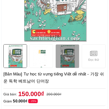
1
/
20
Xem thêm
ảnh
Đọc thử
[Bản Màu] Tự học từ vựng tiếng Việt dễ nhất - 가장 쉬
운 독학 베트남어 단어장
150.000₫
Giá bán:
200.000₫
50.000₫
Giảm
- 25%