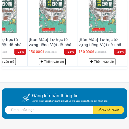
2. 📖 Mục Lục – Sách Từ Vựng Tiếng Việt Tự
Học Dễ Nhất
PART 1. Một ngày mới bắt đầu
Scene 1: Thức dậy
Tự học từ
[Bản Màu] Tự học từ
[Bản Màu] Tự học từ
Scene 2: Rửa mặt và vệ sinh cá nhân
Việt dễ nhất -
vựng tiếng Việt dễ nhất -
vựng tiếng Việt dễ nhất -
독학 베트남어
가장 쉬운 독학 베트남어
가장 쉬운 독학 베트남어
Scene 3: Ăn sáng
150.000₫
150.000₫
- 25%
- 25%
- 25%
.000₫
200.000₫
200.000₫
단어장
단어장
Scene 4: Chuẩn bị đi học/đi làm
m vào giỏ
Thêm vào giỏ
Thêm vào giỏ
PART 2. Giao thông và di chuyển
Scene 1: Đi bộ
Scene 2: Đi xe buýt
Scene 3: Bắt taxi
Đăng kí nhận thông tin
...nhận ngay
Voucher giảm giá 10k
và
Tư vấn luyện thi Topik miễn phí
Scene 4: Lái xe
ĐĂNG KÝ NGAY
PART 3. Công việc và trường học
Scene 1: Tại văn phòng