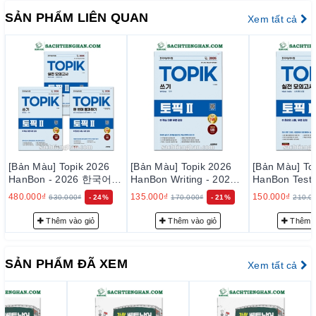
kiểm tra từ vựng (cellophane) giúp bạn tự kiểm tra và
SẢN PHẨM LIÊN QUAN
Xem tất cả
ghi nhớ từ một cách chủ động.
MP3 miễn phí:
Học mọi lúc mọi nơi với 2 dạng file MP3: một bản chỉ
tiếng Việt và một bản tiếng Việt - tiếng Hàn song song,
tải miễn phí từ website của nhà xuất bản.
Đối tượng phù hợp:
Người tự học tiếng Việt trình độ sơ cấp - trung cấp.
Người chuẩn bị đi du học, du lịch hoặc công tác tại Việt
[Bản Màu] Topik 2026
[Bản Màu] Topik 2026
[Bản Màu] To
HanBon - 2026 한국어능
HanBon Writing - 2026
HanBon Test 
Nam.
력시험 TOPIK Ⅱ(토픽 2)
한국어능력시험 TOPIK
국어능력시험 T
480.000₫
135.000₫
150.000₫
630.000₫
- 24%
170.000₫
- 21%
210.0
Người muốn nâng cao từ vựng sử dụng trong đời sống
완벽대비 SET
Ⅱ(토픽 2) 쓰기 + 무료 강
2(토픽2) 실
의
온라인 시험
hằng ngày.
Thêm vào giỏ
Thêm vào giỏ
Thêm v
Thông tin tác giả:
Hong Bitna
– Chuyên gia tiếng Việt, tốt nghiệp Đại học Ngoại
SẢN PHẨM ĐÃ XEM
Xem tất cả
ngữ Hàn Quốc, từng tham gia giảng dạy và phiên dịch cho
nhiều tập đoàn lớn như Samsung, LG, Lotte,... và giảng dạy
tiếng Việt tại các trường đại học danh tiếng.