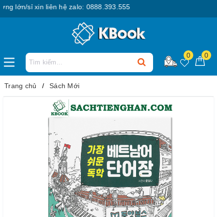
lớn/sỉ xin liên hệ zalo: 0888.393.555
0
0
Trang chủ
Sách Mới