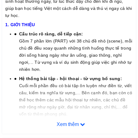
sinh hoạt thường ngày, từ lúc thức dậy cho đến khi đi ngủ,
giúp bạn học tiếng Việt một cách dễ dàng và thú vị ngay cả khi
tự học.
1. GIỚI THIỆU
Cấu trúc rõ ràng, dễ tiếp cận:
Gồm 7 phần lớn (PART) với 38 chủ đề nhỏ (scene), mỗi
chủ đề đều xoay quanh những tình huống thực tế trong
đời sống hàng ngày như ăn uống, giao thông, nghỉ
ngơi,... Từ vựng và ví dụ sinh động giúp việc ghi nhớ tự
nhiên hơn.
Hệ thống bài tập - hội thoại - từ vựng bổ sung:
Cuối mỗi phần đều có bài tập ôn luyện như điền từ, viết
câu, kiểm tra nghĩa từ vựng,... Bên cạnh đó, bạn còn có
thể học thêm các mẫu hội thoại tự nhiên, các chủ đề
mở rộng như ngày giờ, đại từ nhân xưng, chỉ thị,... để
vốn từ thêm phong phú.
Hỗ trợ học tập tối đa:
Xem thêm
Phần phụ lục tra cứu từ vựng theo bảng chữ cái giúp
tìm kiếm dễ dàng. Ngoài ra, sách còn tặng kèm giấy