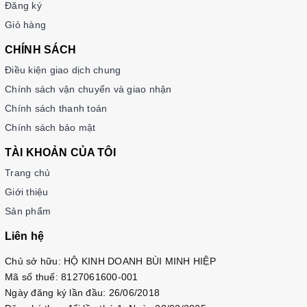
Đăng ký
Scene 2: Đi du lịch
Giỏ hàng
Scene 3: Tham quan danh lam thắng cảnh
CHÍNH SÁCH
Scene 4: Tham gia sự kiện, lễ hội
Điều kiện giao dịch chung
PART 7. Kết thúc một ngày
Chính sách vận chuyển và giao nhận
Scene 1: Tắm rửa
Chính sách thanh toán
Scene 2: Ăn tối
Chính sách bảo mật
Scene 3: Thư giãn buổi tối
TÀI KHOẢN CỦA TÔI
Scene 4: Chuẩn bị đi ngủ
Trang chủ
📚 Phụ lục
Giới thiệu
Bài tập ôn luyện cuối mỗi phần
Sản phẩm
Hội thoại mẫu thực tế
Liên hệ
Từ vựng bổ sung theo chủ đề (thời gian, ngày tháng,
đại từ nhân xưng...)
Chủ sở hữu: HỘ KINH DOANH BÙI MINH HIỆP
Mã số thuế: 8127061600-001
Bảng tra cứu từ vựng theo thứ tự alphabet
Ngày đăng ký lần đầu: 26/06/2018
Hướng dẫn sử dụng MP3 miễn phí