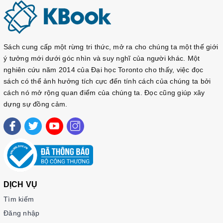
Scene 2: Ở trường học
Scene 3: Họp hành và thuyết trình
Scene 4: Nghỉ trưa và giải lao
Sách cung cấp một rừng tri thức, mở ra cho chúng ta một thế giới
PART 4. Cuộc sống thường nhật
ý tưởng mới dưới góc nhìn và suy nghĩ của người khác. Một
Scene 1: Đi mua sắm
nghiên cứu năm 2014 của Đại học Toronto cho thấy, việc đọc
Scene 2: Đi ngân hàng
sách có thể ảnh hưởng tích cực đến tính cách của chúng ta bởi
cách nó mở rộng quan điểm của chúng ta. Đọc cũng giúp xây
Scene 3: Thăm bệnh viện
dựng sự đồng cảm.
Scene 4: Dọn dẹp nhà cửa
PART 5. Ăn uống và vui chơi
Scene 1: Đi ăn nhà hàng
Scene 2: Ở quán cà phê
Scene 3: Đi chợ, siêu thị
DỊCH VỤ
Scene 4: Gặp gỡ bạn bè
Tìm kiếm
PART 6. Giải trí và du lịch
Đăng nhập
Scene 1: Xem phim