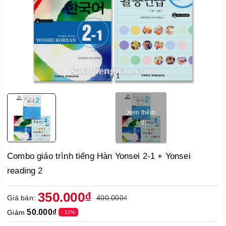
1
/
1
Xem thêm
ảnh
Combo giáo trình tiếng Hàn Yonsei 2-1 + Yonsei
reading 2
350.000₫
Giá bán:
400.000₫
50.000₫
Giảm
- 12%