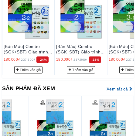
[Bản Màu] Combo
[Bản Màu] Combo
[Bản Màu] C
(SGK+SBT) Giáo trình
(SGK+SBT) Giáo trình
(SGK+SBT) Gi
Tiếng Hàn Yonsei Korea
Tiếng Hàn Yonsei Korea
Tiếng Hàn Yo
180.000₫
180.000₫
180.000₫
237.500₫
- 24%
237.500₫
- 24%
237.5
2-2 - 연세한국어 2-2
2-1 - 연세한국어 2-1
3-1 - 연세
Thêm vào giỏ
Thêm vào giỏ
Thêm v
SẢN PHẨM ĐÃ XEM
Xem tất cả