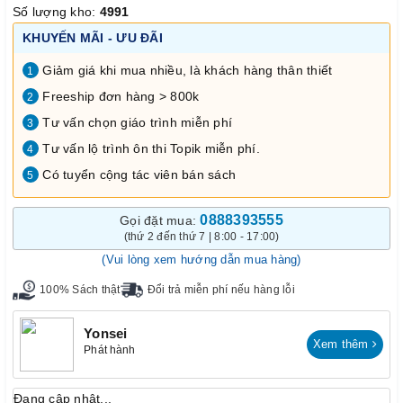
Số lượng kho:
4991
KHUYẾN MÃI - ƯU ĐÃI
Giảm giá khi mua nhiều, là khách hàng thân thiết
1
Freeship đơn hàng > 800k
2
Tư vấn chọn giáo trình miễn phí
3
Tư vấn lộ trình ôn thi Topik miễn phí.
4
Có tuyển cộng tác viên bán sách
5
0888393555
Gọi đặt mua:
(thứ 2 đến thứ 7 | 8:00 - 17:00)
(Vui lòng xem hướng dẫn mua hàng)
100% Sách thật
Đổi trả miễn phí nếu hàng lỗi
Yonsei
Xem thêm
Phát hành
Đang cập nhật...