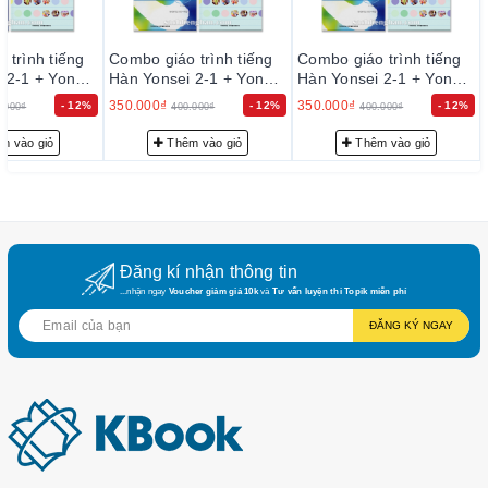
 trình tiếng
Combo giáo trình tiếng
Combo giáo trình tiếng
 2-1 + Yonsei
Hàn Yonsei 2-1 + Yonsei
Hàn Yonsei 2-1 + Yonsei
reading 2
reading 2
350.000₫
350.000₫
- 12%
- 12%
- 12%
.000₫
400.000₫
400.000₫
m vào giỏ
Thêm vào giỏ
Thêm vào giỏ
Đăng kí nhận thông tin
...nhận ngay
Voucher giảm giá 10k
và
Tư vấn luyện thi Topik miễn phí
ĐĂNG KÝ NGAY