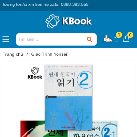
ng lớn/sỉ xin liên hệ zalo: 0888.393.555
0
0
Trang chủ
Giáo Trình Yonsei