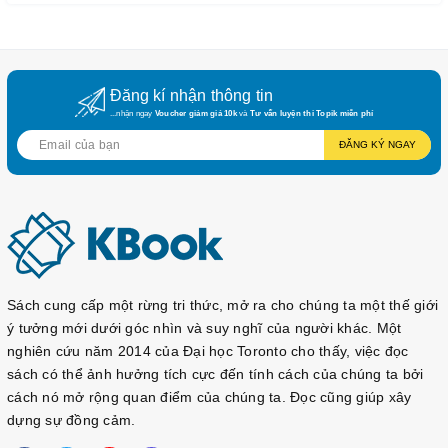
Định dạng: Trải nghiệm quá khứ (3)
Định dạng: Nhập vai (1)
Định dạng: Nhập vai (2)
Đăng kí nhận thông tin
Định dạng: Nhập vai (3)
...nhận ngay
Voucher giảm giá 10k
và
Tư vấn luyện thi Topik miễn phí
Phần III: CÁC BÀI TRẢ LỜI MẪU THEO CHỦ ĐỀ
ĐĂNG KÝ NGAY
자기
소개
주거
공간
회사
여행
공원
가기
Sách cung cấp một rừng tri thức, mở ra cho chúng ta một thế giới
교통
ý tưởng mới dưới góc nhìn và suy nghĩ của người khác. Một
건강
nghiên cứu năm 2014 của Đại học Toronto cho thấy, việc đọc
출장
sách có thể ảnh hưởng tích cực đến tính cách của chúng ta bởi
cách nó mở rộng quan điểm của chúng ta. Đọc cũng giúp xây
음악
감상
dựng sự đồng cảm.
조깅