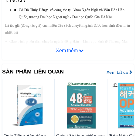
1. TÁC GIẢ
Cô Đỗ Thúy Hằng
:
cô công tác tại khoa Ngôn Ngữ và Văn Hóa Hàn
Quốc, trường Đại học Ngoại ngữ
-
Đại học Quốc Gia Hà Nội
Là tác giả (đồng tác giả) của nhiều đầu sách chuyên ngành được học sinh đón nhận
nhiệt liệt
+ Giáo trình phiên dịch chuyên ngành tiếng Hàn – Lĩnh vực kinh tế Thương Mại
(chủ biên)
Xem thêm
+ Giáo trình tiếng Hàn Kinh Tế Thương mại (tác giả độc lập)
+ Giáo trình dịch nâng cao (chủ biên)
SẢN PHẨM LIÊN QUAN
Xem tất cả
+ Hội thoại đàm phán thương mại Hàn Việt (viết chung)
+ Dạy tiếng Hàn trên truyền hình (viết chung)
Cô Cho A Hae:
+ Tốt nghiệp thạc sĩ chuyên ngành giáo dục, Đại học nữ SungShin, Seoul, Hàn
Quốc
+ 2019~ nay
:
giảng dạy tiếng Hàn tại trường THPT chuyên Ngoại Ngữ - Trường
Đại Học Ngoại ngữ - Đại học quốc gia Hà Nội
+ Chủ nhiệm dự án OPIc, trung tâm ICE, trường đại học quốc gia Hà Nội
Opic Tiếng Hàn dành
Opic 48h thực chiến cao
[Bản Màu Ca