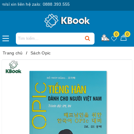
 xin liên hệ zalo: 0888.393.555
0
0
Trang chủ
Sách Opic