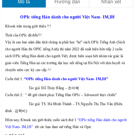
Mô tả
Hướng dẫn
Nhận xét
OPIc tiếng Hàn dành cho người Việt Nam- IM,IH
Kbook trân trọng giới thiệu !!!
Thời của OPIc đã đến!!!
Vậy là sau bao năm dân tình chúng ta phải học “ké” sách OPIc Tiếng Anh (Sách
cho người Hàn thi OPIC tiếng Anh) thì năm 2022 đã xuất hiện liên tiếp 2 cuốn
sách OPIc tiếng Hàn dành cho người Việt, được biên soạn bởi nhóm tác giác là
giáo viên Tiếng Hàn tại các trường đại học nổi tiếng tại Hà Nội với tâm huyết và
chuyên môn cực kỳ cao cấp ^^
Cuốn thứ 1:
“OPIc tiếng Hàn dành cho người Việt Nam- IM,IH”
Tác giả: Đỗ Thúy Hằng –
조아해
Cuốn thứ 2: “ 48 giờ chinh phục Tiếng Hàn OPIc – Advanced thực chiến”
Tác giả: TS. Hà Minh Thành – TS.Nguyễn Thị Thu Vân (Hiệu
đính :
김학비
)
Hôm nay, Kbook xin giới thiệu cuốn sách thứ 1
“OPIc tiếng Hàn dành cho người
Việt Nam- IM,IH”
tới các bạn đam mê tiếng Hàn và Opic