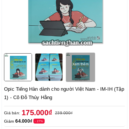
1
/
18
Xem thêm
ảnh
Opic Tiếng Hàn dành cho người Việt Nam - IM-IH (Tập
1) - Cô Đỗ Thúy Hằng
175.000₫
Giá bán:
239.000₫
64.000₫
Giảm
- 27%