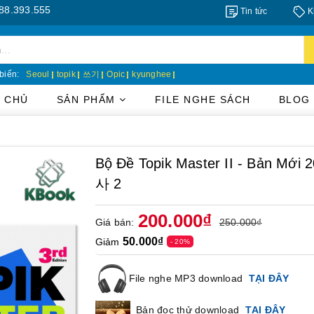
55
Tin tức
K
biến:
Seoul
topik
쓰기
Opic
kyunghee
 CHỦ
SẢN PHẨM
FILE NGHE SÁCH
BLOG
Bộ Đề Topik Master II - Bản Mớ
사 2
200.000₫
Giá bán:
250.000₫
50.000₫
Giảm
- 20%
File nghe MP3 download
TẠI ĐÂY
Bản đọc thử download
TẠI ĐÂY