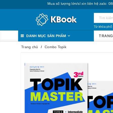
Mua số lượng lớn/sỉ xin liên hệ zalo: 0888.393.5
Từ khóa phổ 
DANH MỤC SẢN PHẨM
TRANG
Trang chủ
Combo Topik