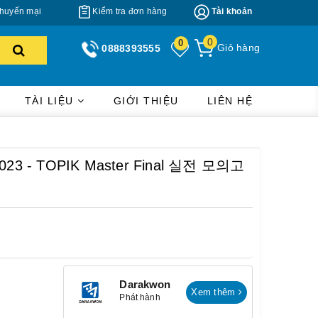
huyến mại
Kiểm tra đơn hàng
Tài khoản
0
0
Giỏ hàng
0888393555
TÀI LIỆU
GIỚI THIỆU
LIÊN HỆ
i 2023 - TOPIK Master Final 실전 모의고
Darakwon
Xem thêm
Phát hành