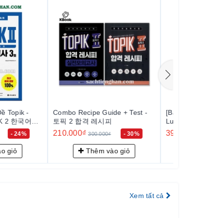
p cho
ở rộng
Guide + Test -
[Bản màu] Combo Cẩm Nang
[Bản Màu] Co
레시피
Luyện Nghe Đọc Viết Topik -
쿨토픽 2 실
Tiếng Việt (Châu Thùy Trang,
390.000₫
160.000₫
- 30%
- 20%
000₫
485.000₫
1
Châu Ngọc Yến)
 vào giỏ
Thêm vào giỏ
Th
Xem tất cả