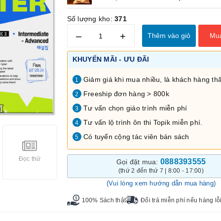
Số lượng kho:
371
–
+
Thêm vào giỏ
Mu
KHUYẾN MÃI - ƯU ĐÃI
Giảm giá khi mua nhiều, là khách hàng thâ
1
Freeship đơn hàng > 800k
2
Tư vấn chọn giáo trình miễn phí
3
Tư vấn lộ trình ôn thi Topik miễn phí.
4
Có tuyển cộng tác viên bán sách
5
Đọc thử
0888393555
Gọi đặt mua:
(thứ 2 đến thứ 7 | 8:00 - 17:00)
(Vui lòng xem hướng dẫn mua hàng)
100% Sách thật
Đổi trả miễn phí nếu hàng lỗ