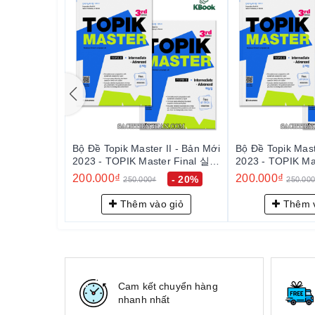
Bộ Đề Topik Master II - Bản Mới
Bộ Đề Topik Mast
2023 - TOPIK Master Final 실전
2023 - TOPIK Ma
모의고사 2
모의고사 2
200.000₫
200.000₫
- 20%
250.000₫
250.00
Thêm vào giỏ
Thêm v
Cam kết chuyển hàng
nhanh nhất