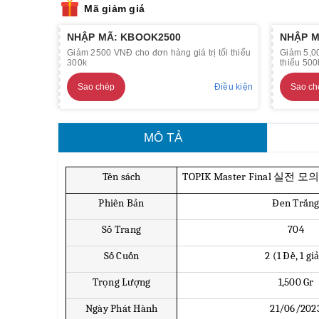
Mã giảm giá
NHẬP MÃ: KBOOK2500
NHẬP M
Giảm 2500 VNĐ cho đơn hàng giá trị tối thiểu
Giảm 5,00
300k
thiểu 500
Sao chép
Điều kiện
Sao ch
MÔ TẢ
Tên sách
TOPIK Master Final 실전 모의고
Phiên Bản
Đen Trắn
Số Trang
704
Số Cuốn
2 (1 Đề, 1 gi
Trọng Lượng
1,500 Gr
Ngày Phát Hành
21/06/202