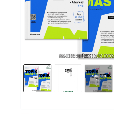
1
/
22
Xem thêm
ảnh