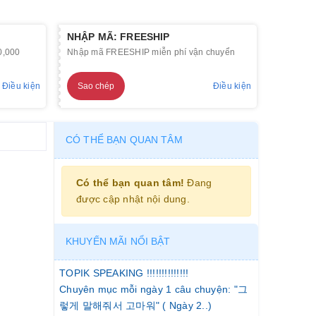
NHẬP MÃ: FREESHIP
0,000
Nhập mã FREESHIP miễn phí vận chuyển
Điều kiện
Sao chép
Điều kiện
CÓ THỂ BẠN QUAN TÂM
Có thể bạn quan tâm!
Đang
được cập nhật nội dung.
KHUYẾN MÃI NỔI BẬT
TOPIK SPEAKING !!!!!!!!!!!!!!
Chuyên mục mỗi ngày 1 câu chuyện: "그
렇게 말해줘서 고마워" ( Ngày 2..)