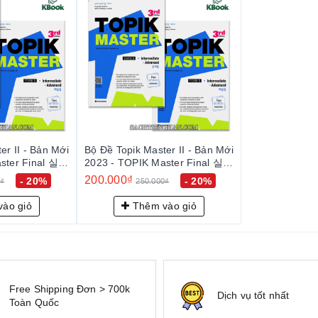
er II - Bản Mới
Bộ Đề Topik Master II - Bản Mới
ster Final 실전
2023 - TOPIK Master Final 실전
모의고사 2
200.000₫
- 20%
- 20%
0₫
250.000₫
ào giỏ
Thêm vào giỏ
Free Shipping Đơn > 700k
Dịch vụ tốt nhất
Toàn Quốc