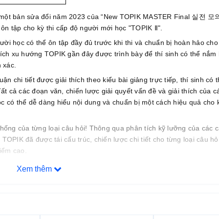
là một bản sửa đổi năm 2023 của “New TOPIK MASTER Final 실전
ôn tập cho kỳ thi cấp độ người mới học "TOPIK Ⅱ".
ời học có thể ôn tập đầy đủ trước khi thi và chuẩn bị hoàn hảo cho 
 tích xu hướng TOPIK gần đây được trình bày để thí sinh có thể nắm 
h xác.
ận chi tiết được giải thích theo kiểu bài giảng trực tiếp, thí sinh có 
 cả các đoạn văn, chiến lược giải quyết vấn đề và giải thích của c
ọc có thể dễ dàng hiểu nội dung và chuẩn bị một cách hiệu quả cho k
thống của từng loại câu hỏi! Thông qua phân tích kỹ lưỡng của các c
TOPIK đã được tái cấu trúc, chiến lược chi tiết cho từng loại câu h
điểm cao.
hướng và loại câu hỏi mới nhất! Thông qua 10 bài kiểm tra thực tế 
Xem thêm
 đủ và học kỹ năng thực tế để chuẩn bị tốt hơn cho kỳ thi. Ngoài ra
ác câu hỏi nghe thông qua một mã QR, giúp học tập thuận tiện bất c
 và phương pháp giải quyết vấn đề chiến lược! Bằng cách sử dụng bìn