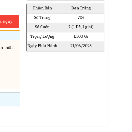
Phiên Bản
Đen Trắng
Số Trang
704
a ngay
Số Cuốn
2 (1 Đề, 1 giải)
Trọng Lượng
1,500 Gr
Ngày Phát Hành
21/06/2023
n thiết
i