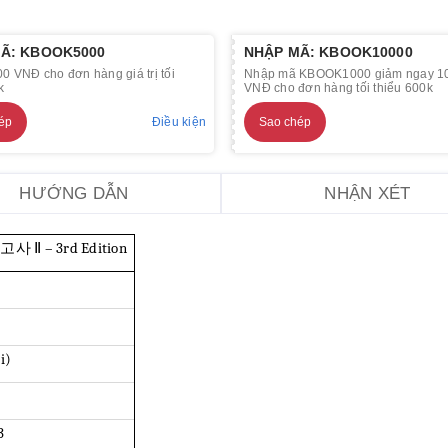
Ã: KBOOK5000
NHẬP MÃ: KBOOK10000
0 VNĐ cho đơn hàng giá trị tối
Nhập mã KBOOK1000 giảm ngay 1
k
VNĐ cho đơn hàng tối thiểu 600k
ép
Điều kiện
Sao chép
HƯỚNG DẪN
NHẬN XÉT
사 Ⅱ – 3rd Edition
g
ải)
3