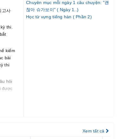
Chuyên mục mỗi ngày 1 câu chuyện: "괜
찮아 슈가보이" ( Ngày 1..)
 모의고사
Học từ vựng tiếng hàn ( Phần 2)
kỳ thi.
bắt
thể kiểm
ác bài
ỳ thi
âu hỏi
ỏi được
phản ánh
, người
ứ lúc
Xem tất cả
h luận