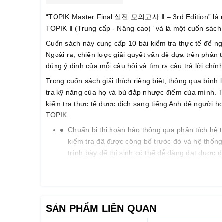
“TOPIK Master Final 실전 모의고사 Ⅱ – 3rd Edition” 
TOPIK Ⅱ (Trung cấp - Nâng cao)” và là một cuốn sách 
Cuốn sách này cung cấp 10 bài kiểm tra thực tế để ngư
Ngoài ra, chiến lược giải quyết vấn đề dựa trên phân
đúng ý định của mỗi câu hỏi và tìm ra câu trả lời chín
Trong cuốn sách giải thích riêng biệt, thông qua bình lu
tra kỹ năng của họ và bù đắp nhược điểm của mình. Tất
kiểm tra thực tế được dịch sang tiếng Anh để người h
TOPIK.
Chuẩn bị thi hoàn hảo thông qua phân tích hệ 
kiểm tra đã được công bố trước đó và hệ thống 
trình bày để thí sinh có thể dễ dàng đạt được 
Cung cấp 10 bài kiểm tra thực tế phản ánh xu 
xu hướng mới nhất, người học có thể ôn tập đầy
học có thể nghe các tệp âm thanh của tất cả c
nào, ở mọi nơi.
SẢN PHẨM LIÊN QUAN
Hiểu mỗi câu hỏi thông qua giải thích chi tiết