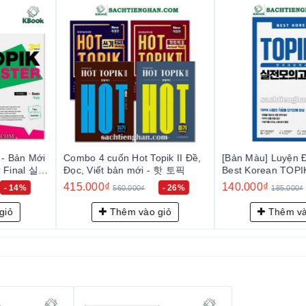
p riêng biệt, thí sinh có thể tự kiểm tra kiến thức của mình và bù đắ
 liên quan được trình bày cho mỗi chủ đề, do đó sinh viên có thể m
cách toàn diện hơn cho các tình huống thực tế.
 Topik II Đề,
[Bản Màu] Luyện Đề Topik -
Combo Recipe 
ới - 핫 토픽
Best Korean TOPIK 2 한국어능
토픽 2 합격 
력시험 실전모의고사3회
140.000₫
210.000₫
- 26%
- 24%
0₫
185.000₫
300.
ào giỏ
Thêm vào giỏ
Thêm