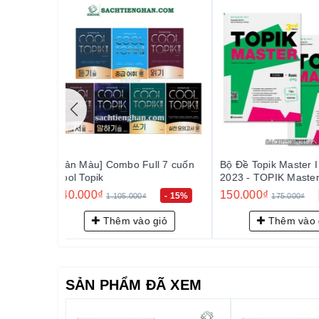
chi tiết trong cuốn sách giải thích được cung cấ
những điểm yếu. Ngoài ra, từ vựng và biểu hiện
phạm vi học tiếng Hàn của họ và chuẩn bị một 
Bộ Đề Topik Master I - Bản Mới
Combo 4 cuốn Hot
2023 - TOPIK Master Final 실전
Đọc, Viết bản m
모의고사 1
150.000₫
415.000₫
- 15%
- 14%
175.000₫
560.00
 giỏ
Thêm vào giỏ
Thêm v
SẢN PHẨM ĐÃ XEM