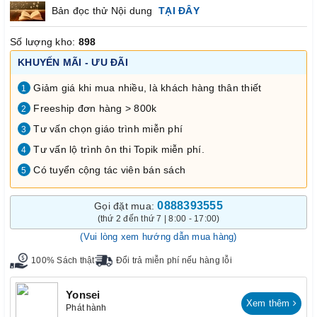
Bản đọc thử Nội dung
TẠI ĐÂY
Số lượng kho:
898
KHUYẾN MÃI - ƯU ĐÃI
Giảm giá khi mua nhiều, là khách hàng thân thiết
1
Freeship đơn hàng > 800k
2
Tư vấn chọn giáo trình miễn phí
3
Tư vấn lộ trình ôn thi Topik miễn phí.
4
Có tuyển cộng tác viên bán sách
5
0888393555
Gọi đặt mua:
(thứ 2 đến thứ 7 | 8:00 - 17:00)
(Vui lòng xem hướng dẫn mua hàng)
100% Sách thật
Đổi trả miễn phí nếu hàng lỗi
Yonsei
Xem thêm
Phát hành