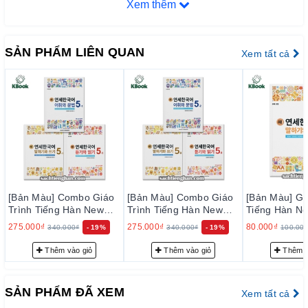
Xem thêm
có thể thực hiện các chức năng diễn đạt cần thiết để giao tiếp
tiếng Hàn trôi chảy.
듣기와 읽기 (nghe và đọc) cũng được tổ chức trong 20
SẢN PHẨM LIÊN QUAN
Xem tất cả
bài học mỗi tập, tập trung vào các nhiệm vụ đọc và nghe,
nhằm trau dồi kỹ năng hiểu phù hợp cho từng trình độ.
DUY NHẤT TẠI KBOOKS, đã về bộ giáo trình này nhằm
phục vụ các bạn học gần xa
Sách màu đẹp khiến cho việc học dễ dàng hơn, trôi chảy
hơn.
II. CAM KẾT
1. Cam kết về chất lượng sản phẩm:
[Bản Màu] Combo Giáo
[Bản Màu] Combo Giáo
[Bản Màu] Gi
– Chúng tôi cam kết chỉ phân phối và mang đến cho quý khách
Trình Tiếng Hàn New
Trình Tiếng Hàn New
Tiếng Hàn Ne
Yonsei Korean 5-1 - 새
Yonsei Korean 5-2 - 새
Korean Nói Vi
hàng những đầu sách tiếng Hàn chất lượng tốt nhất trên thị
275.000₫
275.000₫
80.000₫
340.000₫
- 19%
340.000₫
- 19%
100.00
연세한국어 5-1
연세한국어 5-2
연세한국어 말
trường hiện nay, đảm bảo đúng chất lượng sách đẹp, nội dung
기 4-1
Thêm vào giỏ
Thêm vào giỏ
Thêm v
rõ ràng và đầy đủ chi tiết.
– Bảo đảm mỗi quyển sách trước khi xuất kho đều phải qua
SẢN PHẨM ĐÃ XEM
thực hiện kiểm tra kỹ lưỡng để loại trừ sự cố có thể xảy ra
Xem tất cả