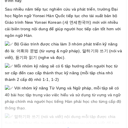
trình này.
Sau nhiều năm tiếp tục nghiên cứu và phát triển, trường Đại
học Ngôn ngữ Yonsei Hàn Quốc tiếp tục cho tái xuất bản bộ
Giáo trình New Yonsei Korean (새 연세한국어) mới với nhiều
cải biên trong nội dung để giúp người học tiếp cận tốt hơn với
ngôn ngữ Hàn.
Bộ Giáo trình được chia làm 3 nhóm phát triển kỹ năng
đó là: 어휘와 문법 (từ vựng & ngữ pháp), 말하기와 쓰기 (nói và
viết), 듣기와 읽기 (nghe và đọc).
Mỗi nhóm kỹ năng sẽ có 6 tập hướng dẫn người học từ
sơ cấp đến cao cấp thành thục kỹ năng (mỗi tập chia nhỏ
thành 2 cấp độ nhỏ 1-1, 1-2)
Với nhóm kỹ năng Từ Vựng và Ngữ pháp, mỗi tập sẽ có
40 bài học tập trung vào việc hiểu và sử dụng từ vựng và ngữ
pháp chính mà người học tiếng Hàn phải học cho từng cấp độ
thông thạo.
말하기와 쓰기 (nói và viết) nội dung mỗi tập được chia
làm 20 bài học tập trung vào các nhiệm vụ nói và viết để bạn