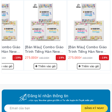
trong thời gian sớm nhất, nhằm đạt tiêu chuẩn chất lượng tốt
với độ tin cậy cao, thoả mãn nhu cầu của khách hàng.
– Luôn luôn lắng nghe, luôn luôn cải tiến để chất lượng của
sản phẩm và dịch vụ ngày càng tốt hơn.
2. Cam kết về phục vụ trước bán hàng:
Đội ngũ tư vấn viên của chúng tôi sẽ tư vấn thông tin trước
bán hàng cho quý khách những sự lựa chọn phù hợp nhất với
nhu cầu… nhằm giảm thiểu tối đa mức đầu tư của quý khách.
 Combo Giáo
[Bản Màu] Combo Giáo
[Bản Màu] Combo Giáo
ng Hàn New
Trình Tiếng Hàn New
Trình Tiếng Hàn New
3. Cam kết về phục vụ sau bán hàng:
ean 1-1 - 새
Yonsei Korean 1-1 - 새
Yonsei Korean 1-1 - 새
275.000₫
275.000₫
- 19%
- 19%
- 19%
.000₫
340.000₫
340.000₫
1-1
연세한국어 1-1
연세한국어 1-1
– Giao hàng nhanh và đúng thời gian theo yêu cầu.
m vào giỏ
Thêm vào giỏ
Thêm vào giỏ
– Tư vấn học tiếng Hàn và hướng dẫn thi TOPIK miễn phí cho
khách hàng.
– Quý khách được hưởng chính sách CSKH thân thiết.
Đăng kí nhận thông tin
...nhận ngay
Voucher giảm giá 10k
và
Tư vấn luyện thi Topik miễn phí
ĐĂNG KÝ NGAY