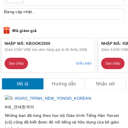
Đang cập nhật...
Mã giảm giá
NHẬP MÃ: KBOOK2500
NHẬP MÃ: K
Giảm 2500 VNĐ cho đơn hàng giá trị tối thiểu 300k
Giảm 5,000 VNĐ c
Sao chép
Điều kiện
Sao chép
Mô tả
Hướng dẫn
Nhận xét
#GIÁO_TRÌNH_NEW_YONSEI_KOREAN
#새_연세한국어
Những bạn đã từng theo học bộ Giáo trình Tiếng Hàn Yonsei
(cũ) cũng đã biết được độ nổi tiếng và hữu dụng của bộ giáo