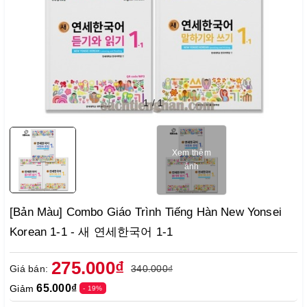
1
/
1
Xem thêm
ảnh
[Bản Màu] Combo Giáo Trình Tiếng Hàn New Yonsei
Korean 1-1 - 새 연세한국어 1-1
275.000₫
Giá bán:
340.000₫
65.000₫
Giảm
- 19%