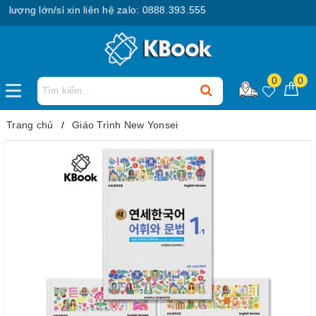
ng lớn/sỉ xin liên hệ zalo: 0888.393.555
0
0
Trang chủ
Giáo Trình New Yonsei