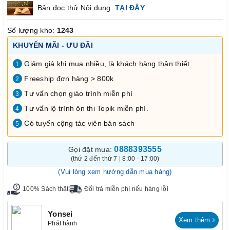
Bản đọc thử Nội dung
TẠI ĐÂY
Số lượng kho:
1243
KHUYẾN MÃI - ƯU ĐÃI
Giảm giá khi mua nhiều, là khách hàng thân thiết
1
Freeship đơn hàng > 800k
2
Tư vấn chọn giáo trình miễn phí
3
Tư vấn lộ trình ôn thi Topik miễn phí.
4
Có tuyển cộng tác viên bán sách
5
0888393555
Gọi đặt mua:
(thứ 2 đến thứ 7 | 8:00 - 17:00)
(Vui lòng xem hướng dẫn mua hàng)
100% Sách thật
Đổi trả miễn phí nếu hàng lỗi
Yonsei
Xem thêm
Phát hành