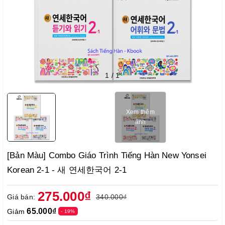
1
/
1
Xem thêm
ảnh
[Bản Màu] Combo Giáo Trình Tiếng Hàn New Yonsei
Korean 2-1 - 새 연세한국어 2-1
275.000₫
Giá bán:
340.000₫
65.000₫
Giảm
- 19%