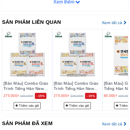
Xem thêm
trúc ngữ pháp tiếng Hàn. Các bài tập trong cuốn sách này giúp
người học nhớ các từ vựng và cấu trúc ngữ pháp tiếng Hàn
một cách dễ dàng và tự nhiên.
SẢN PHẨM LIÊN QUAN
Xem tất cả
ƯU ĐIỂM CỦA SÁCH
Cấu trúc rõ ràng và dễ hiểu: Giáo trình New Yonsei
được chia thành các tập và mỗi tập lại được chia thành
3 cuốn, bao gồm nghe nói, đọc viết, từ vựng ngữ pháp.
Các bài học được thiết kế rõ ràng và dễ hiểu để giúp
học sinh dễ dàng tiếp cận và học tập.
Phù hợp với nhiều trình độ: Giáo trình New Yonsei có
nhiều tập, từ cơ bản đến nâng cao, phù hợp với nhiều
trình độ của học sinh. Đồng thời, giáo trình này cũng
[Bản Màu] Combo Giáo
[Bản Màu] Combo Giáo
[Bản Màu] Gi
Trình Tiếng Hàn New
Trình Tiếng Hàn New
Tiếng Hàn Ne
cung cấp các tài liệu học tập cho các kỹ năng khác
Yonsei Korean 5-1 - 새
Yonsei Korean 5-2 - 새
Korean Nói Vi
nhau như kỹ năng nghe, nói, đọc và viết.
275.000₫
275.000₫
80.000₫
340.000₫
- 19%
340.000₫
- 19%
100.00
연세한국어 5-1
연세한국어 5-2
연세한국어 말
기 4-1
Nội dung đa dạng và thú vị: Giáo trình New Yonsei cung
Thêm vào giỏ
Thêm vào giỏ
Thêm v
cấp nhiều nội dung học tập khác nhau, từ văn phạm
đến luyện nghe, luyện nói, luyện đọc và luyện viết. Học
SẢN PHẨM ĐÃ XEM
Xem tất cả
sinh có thể học được nhiều chủ đề khác nhau và được