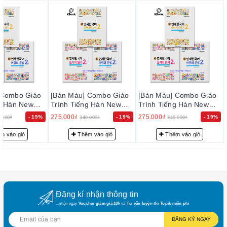
hướng dẫn cách sử dụng tiếng Hàn trong những tình
huống khác nhau.
II. CAM KẾT
1. Cam kết về chất lượng sản phẩm:
– Chúng tôi cam kết chỉ phân phối và mang đến cho quý khách
hàng những đầu sách tiếng Hàn chất lượng tốt nhất trên thị
trường hiện nay, đảm bảo đúng chất lượng sách đẹp, nội dung
rõ ràng và đầy đủ chi tiết.
 Combo Giáo
[Bản Màu] Combo Giáo
[Bản Màu] Combo Giáo
ng Hàn New
Trình Tiếng Hàn New
Trình Tiếng Hàn New
– Bảo đảm mỗi quyển sách trước khi xuất kho đều phải qua
ean 2-1 - 새
Yonsei Korean 2-1 - 새
Yonsei Korean 2-1 - 새
275.000₫
275.000₫
- 19%
- 19%
- 19%
.000₫
340.000₫
340.000₫
thực hiện kiểm tra kỹ lưỡng để loại trừ sự cố có thể xảy ra
2-1
연세한국어 2-1
연세한국어 2-1
trong thời gian sớm nhất, nhằm đạt tiêu chuẩn chất lượng tốt
m vào giỏ
Thêm vào giỏ
Thêm vào giỏ
với độ tin cậy cao, thoả mãn nhu cầu của khách hàng.
– Luôn luôn lắng nghe, luôn luôn cải tiến để chất lượng của
sản phẩm và dịch vụ ngày càng tốt hơn.
2. Cam kết về phục vụ trước bán hàng:
Đăng kí nhận thông tin
Đội ngũ tư vấn viên của chúng tôi sẽ tư vấn thông tin trước
...nhận ngay
Voucher giảm giá 10k
và
Tư vấn luyện thi Topik miễn phí
bán hàng cho quý khách những sự lựa chọn phù hợp nhất với
ĐĂNG KÝ NGAY
nhu cầu… nhằm giảm thiểu tối đa mức đầu tư của quý khách.