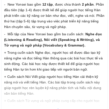
- New Yonsei bao gồm
12 tập
, được chia thành
2 phần
. Phần
đầu tiên (tập 1-4) được thiết kế để giúp người học tiếng Hàn
phát triển các kỹ năng cơ bản như đọc, viết, nghe và nói. Phần
thứ hai (tập 5-6) tập trung vào việc phát triển kỹ năng tiếng
Hàn chuyên sâu, từ vựng và ngữ pháp.
- Mỗi tập của New Yonsei bao gồm ba cuốn sách:
Nghe đọc
(Listening & Reading), Nói viết (Speaking & Writing), và
Từ vựng và ngữ pháp (Vocabulary & Grammar).
+ Trong cuốn sách Nghe đọc, người học sẽ được đào tạo kỹ
năng nghe và đọc tiếng Hàn thông qua các bài học thực tế và
sinh động. Các bài học này được thiết kế để giúp người học
tiếng Hàn tự tin hơn khi giao tiếp với người bản ngữ.
+ Cuốn sách Nói Viết giúp người học tiếng Hàn cải thiện kỹ
năng nói và viết tiếng Hàn. Các bài tập trong cuốn sách này
giúp người học rèn luyện kỹ năng phân tích và hiểu nội dung
văn bản tiếng Hàn.
+ Cuốn sách Từ vựng và ngữ pháp cung cấp cho người học
một nền tảng vững chắc về cách sử dụng các từ vựng và cấu