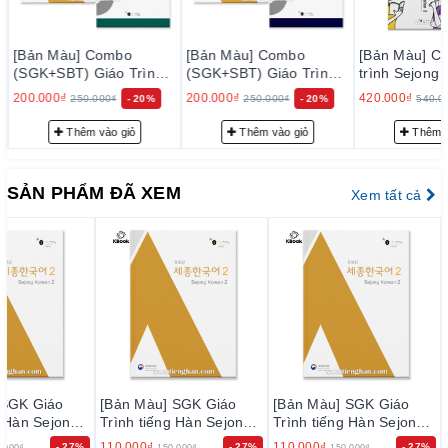
Link Sách
Sách Giáo khoa Sejong -
세종 한국어
[Bản Màu] Combo
[Bản Màu] Combo
[Bản Màu] C
Tập 1:
https://sachtienghan.com/ban-mau-sgk-giao-
(SGK+SBT) Giáo Trình
(SGK+SBT) Giáo Trình
trình Sejong
tiếng Hàn Sejong 3 - 세
tiếng Hàn Sejong 4 - 세
Conversation 1~
trinh-tieng-han-sejong-1
200.000₫
200.000₫
420.000₫
250.000₫
- 20%
250.000₫
- 20%
540.0
종한국어 3
종한국어 4
한국어 회화 1 
Tập 2:
https://sachtienghan.com/ban-mau-sgk-giao-
Thêm vào giỏ
Thêm vào giỏ
Thêm v
trinh-tieng-han-sejong-2
Tập 3:
https://sachtienghan.com/ban-mau-sgk-giao-
SẢN PHẨM ĐÃ XEM
Xem tất cả
trinh-tieng-han-sejong-3
Tập 4:
https://sachtienghan.com/ban-mau-sgk-giao-
trinh-tieng-han-sejong-4
Tập 5:
https://sachtienghan.com/ban-mau-sgk-giao-
trinh-tieng-han-sejong-5
Tập 6:
https://sachtienghan.com/ban-mau-sgk-giao-
trinh-tieng-han-sejong-6
Tập 7:
https://sachtienghan.com/ban-mau-sgk-giao-
trinh-tieng-han-sejong-7
 SGK Giáo
[Bản Màu] SGK Giáo
[Bản Màu] SGK Giáo
g Hàn Sejong
Trình tiếng Hàn Sejong
Trình tiếng Hàn Sejong
Tập 8 :
https://sachtienghan.com/ban-mau-sgk-giao-
국어 2
2 - 세종한국어 2
2 - 세종한국어 2
110.000₫
110.000₫
- 27%
- 27%
- 27%
.000₫
150.000₫
150.000₫