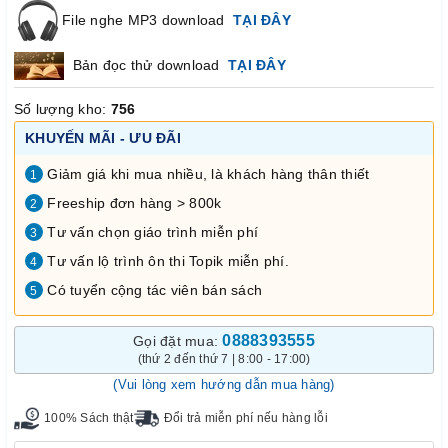
File nghe MP3 download
TẠI ĐÂY
Bản đọc thử download
TẠI ĐÂY
Số lượng kho:
756
KHUYẾN MÃI - ƯU ĐÃI
Giảm giá khi mua nhiều, là khách hàng thân thiết
1
Freeship đơn hàng > 800k
2
Tư vấn chọn giáo trình miễn phí
3
Tư vấn lộ trình ôn thi Topik miễn phí.
4
Có tuyển cộng tác viên bán sách
5
0888393555
Gọi đặt mua:
(thứ 2 đến thứ 7 | 8:00 - 17:00)
(Vui lòng xem hướng dẫn mua hàng)
100% Sách thật
Đổi trả miễn phí nếu hàng lỗi