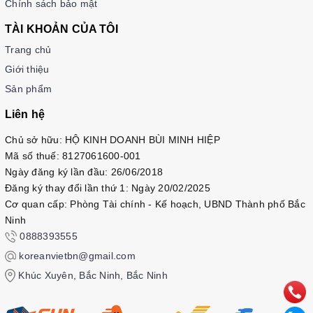
Chính sách bảo mật
nói một cách tự nhiên. Đây là một công cụ tuyệt vời để học
TÀI KHOẢN CỦA TÔI
viên rèn luyện khả năng giao tiếp trôi chảy và tự tin khi sử
dụng tiếng Hàn trong các tình huống thực tế.
Trang chủ
Link Sách
Giới thiệu
Sản phẩm
Tập 1:
https://sachtienghan.com/ban-mau-giao-
trinh-sejong-conversation-1
Liên hệ
Tập 2:
https://sachtienghan.com/ban-mau-giao-
Chủ sở hữu: HỘ KINH DOANH BÙI MINH HIỆP
trinh-sejong-conversation-2
Mã số thuế: 8127061600-001
Tập 3:
https://sachtienghan.com/ban-mau-giao-
Ngày đăng ký lần đầu: 26/06/2018
trinh-sejong-conversation-3
Đăng ký thay đổi lần thứ 1: Ngày 20/02/2025
Tập 4:
https://sachtienghan.com/ban-mau-giao-
Cơ quan cấp: Phòng Tài chính - Kế hoạch, UBND Thành phố Bắc
trinh-sejong-conversation-4
Ninh
Combo 1~4:
https://sachtienghan.com/ban-mau-
0888393555
combo-giao-trinh-sejong-conversation
koreanvietbn@gmail.com
Khúc Xuyên, Bắc Ninh, Bắc Ninh
Lợi ích khi sử dụng giáo trình Sejong Tiếng Hàn
Chất lượng biên soạn chuyên nghiệp: Các bài học trong