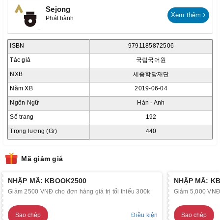
Sejong
Xem thêm
Phát hành
ISBN
9791185872506
Tác giả
국립국어원
NXB
세종학당재단
Năm XB
2019-06-04
Ngôn Ngữ
Hàn - Anh
Số trang
192
Trọng lượng (Gr)
440
Mã giảm giá
NHẬP MÃ: KBOOK2500
NHẬP MÃ: K
Giảm 2500 VNĐ cho đơn hàng giá trị tối thiểu 300k
Giảm 5,000 VNĐ c
Sao chép
Điều kiện
Sao chép