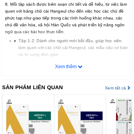
8. Mỗi tập sách được biên soạn chi tiết và dễ hiểu, từ việc làm
quen với bảng chữ cái Hangeul cho đến việc học các chủ đề
phức tạp như giao tiếp trong các tình huống khác nhau, các
chủ đề văn hóa, xã hội Hàn Quốc và phát triển kỹ năng ngôn
ngữ qua các bài học thực tiễn.
Tập 1-2: Dành cho người mới bắt đầu, giúp học viên
làm quen với các chữ cái Hangeul, các mẫu câu cơ bản
và từ vựng đơn giản.
Tập 3-4: Tiếp tục xây dựng nền tảng ngữ pháp và từ
Xem thêm
vựng cơ bản, tập trung vào các tình huống giao tiếp
trong cuộc sống hằng ngày.
Tập 5-6: Phát triển thêm về khả năng giao tiếp trong
SẢN PHẨM LIÊN QUAN
Xem tất cả
các tình huống đa dạng, bao gồm cả giao tiếp tại nơi
làm việc, du lịch, và các hoạt động xã hội.
Tập 7-8: Các bài học ở cấp độ cao hơn, giúp học viên
nắm vững ngữ pháp phức tạp và nâng cao khả năng
diễn đạt và hiểu ngôn ngữ một cách tự nhiên và trôi
chảy