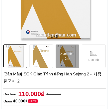
1
/
5
Xem thêm
ảnh
Đọc thử
[Bản Màu] SGK Giáo Trình tiếng Hàn Sejong 2 - 세종
한국어 2
110.000₫
Giá bán:
150.000₫
40.000₫
Giảm
- 27%