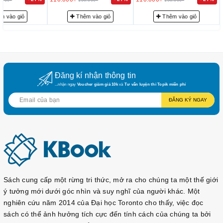
trinh-tieng-han-sejong-8
Combo Sejong SGK + SBT
m vào giỏ
Thêm vào giỏ
Thêm vào giỏ
Combo Tập 1:
https://sachtienghan.com/ban-mau-
combo-sgk-sbt-giao-trinh-sejong-1
Combo Tập 2:
https://sachtienghan.com/ban-mau-
combo-sgk-sbt-giao-trinh-sejong-2
Đăng kí nhận thông tin
Combo Tập 3:
https://sachtienghan.com/ban-mau-
...nhận ngay
Voucher giảm giá 10k
và
Tư vấn luyện thi Topik miễn phí
combo-sgk-sbt-giao-trinh-sejong-3
ĐĂNG KÝ NGAY
Combo Tập 4:
https://sachtienghan.com/ban-mau-
combo-sgk-sbt-giao-trinh-sejong-4
2. Sách bài tập Sejong (Tập 1-4) -
세종한국어 익힘책
Để củng cố kiến thức lý thuyết từ sách giáo khoa, bộ sách
bài tập Sejong bao gồm 4 tập từ Tập 1 đến Tập 4. Mỗi tập
sách cung cấp các bài tập phong phú để học viên luyện tập
Sách cung cấp một rừng tri thức, mở ra cho chúng ta một thế giới
các kỹ năng nghe, nói, đọc, viết một cách thực tế và hiệu quả.
ý tưởng mới dưới góc nhìn và suy nghĩ của người khác. Một
Các bài tập được thiết kế phù hợp với từng cấp độ, giúp học
nghiên cứu năm 2014 của Đại học Toronto cho thấy, việc đọc
viên ôn tập và củng cố kiến thức đã học từ các bài học trước
sách có thể ảnh hưởng tích cực đến tính cách của chúng ta bởi
đó.