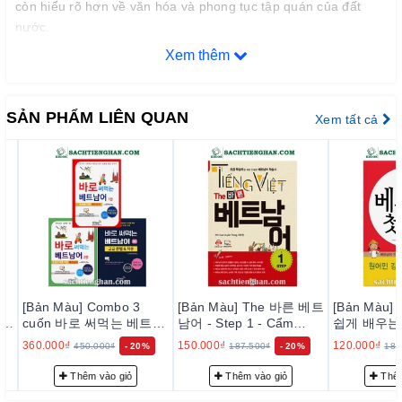
còn hiểu rõ hơn về văn hóa và phong tục tập quán của đất
nước.
Xem thêm
Nội dung sách:
• Tập 1: Tập trung vào các kiến thức cơ bản như từ vựng,
SẢN PHẨM LIÊN QUAN
ngữ pháp và cấu trúc câu thông dụng, phù hợp cho những
Xem tất cả
người mới bắt đầu.
https://sachtienghan.com/ban-mau-tieng-viet-cho-nguoi-han-
do-thi-thu-1
• Tập 2: Nâng cao hơn với các chủ đề giao tiếp hàng ngày,
giúp người học tự tin trong việc sử dụng tiếng Việt trong các
tình huống thực tế.
https://sachtienghan.com/ban-mau-tieng-viet-cho-nguoi-han-
do-thi-thu-2
[Bản Màu] Combo 3
[Bản Màu] The 바른 베트
[Bản Màu]
• Tập 3: Cung cấp kiến thức sâu hơn về văn hóa, phong tục
cuốn 바로 써먹는 베트남
남어 - Step 1 - Cẩm
쉽게 배우는 
tập quán Việt Nam, giúp người học hiểu rõ hơn về bối cảnh
어 - Tiếng Việt cho
Nang Học Tiếng Việt
걸음- Tiếng Vi
360.000₫
150.000₫
120.000₫
450.000₫
- 20%
187.500₫
- 20%
180.0
Người Hàn- Đỗ Thị Thu
ngôn ngữ.
Cho Người Hàn
Người Hàn Fi
Easy
Thêm vào giỏ
Thêm vào giỏ
Thêm v
https://sachtienghan.com/ban-mau-tieng-viet-cho-nguoi-han-