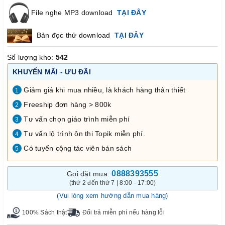
File nghe MP3 download
TẠI ĐÂY
Bản đọc thử download
TẠI ĐÂY
Số lượng kho:
542
KHUYẾN MÃI - ƯU ĐÃI
Giảm giá khi mua nhiều, là khách hàng thân thiết
1
Freeship đơn hàng > 800k
2
Tư vấn chọn giáo trình miễn phí
3
Tư vấn lộ trình ôn thi Topik miễn phí.
4
Có tuyển cộng tác viên bán sách
5
0888393555
Gọi đặt mua:
(thứ 2 đến thứ 7 | 8:00 - 17:00)
(Vui lòng xem hướng dẫn mua hàng)
100% Sách thật
Đổi trả miễn phí nếu hàng lỗi