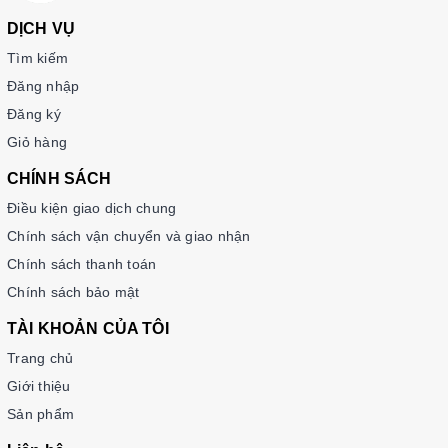
sachtienghan.com. Kbook không chỉ cung cấp các sản phẩm
DỊCH VỤ
sách chất lượng mà còn mang đến trải nghiệm mua sắm tuyệt
vời với dịch vụ khách hàng tận tình. Bạn sẽ dễ dàng tìm thấy
Tìm kiếm
bộ sách này cùng với nhiều tài liệu học tiếng Việt hữu ích
Đăng nhập
khác.
Đăng ký
Giỏ hàng
CHÍNH SÁCH
Điều kiện giao dịch chung
Chính sách vận chuyển và giao nhận
Chính sách thanh toán
Chính sách bảo mật
TÀI KHOẢN CỦA TÔI
Trang chủ
Giới thiệu
Sản phẩm