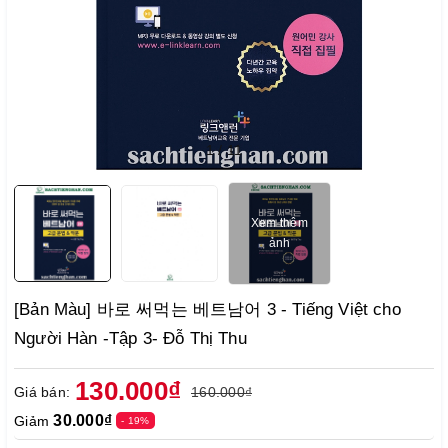
1
/
11
Xem thêm
ảnh
[Bản Màu] 바로 써먹는 베트남어 3 - Tiếng Việt cho
Người Hàn -Tập 3- Đỗ Thị Thu
130.000₫
Giá bán:
160.000₫
30.000₫
Giảm
- 19%