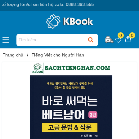
ợng lớn/sỉ xin liên hệ zalo: 0888.393.555
0
0
Trang chủ
Tiếng Việt cho Người Hàn