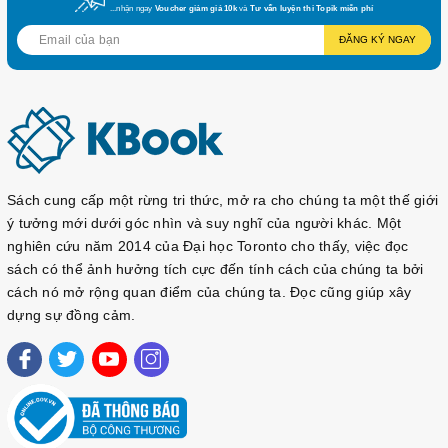
nghiệm học tập của bạn.
...nhận ngay
Voucher giảm giá 10k
và
Tư vấn luyện thi Topik miễn phí
4.
Hỗ trợ từ giáo viên và trung tâm
: Bộ sách đã được
ĐĂNG KÝ NGAY
nhiều giáo viên và trung tâm tiếng Việt tại Việt Nam công nhận
và khuyên dùng. Đây không chỉ là một tài liệu học tập mà còn
là một công cụ hữu ích cho các giảng viên trong việc giảng
dạy.
5.
Thiết kế bắt mắt và dễ sử dụng
: Với thiết kế rõ ràng,
hình ảnh sinh động, bộ sách dễ dàng thu hút sự chú ý của
người học và tạo cảm hứng trong quá trình học tập.
Sách cung cấp một rừng tri thức, mở ra cho chúng ta một thế giới
Kết luận
ý tưởng mới dưới góc nhìn và suy nghĩ của người khác. Một
Đừng bỏ lỡ cơ hội nâng cao khả năng giao tiếp tiếng Việt
nghiên cứu năm 2014 của Đại học Toronto cho thấy, việc đọc
của bạn với bộ sách "바로 써먹는 베트남어 - Tiếng Việt cho
sách có thể ảnh hưởng tích cực đến tính cách của chúng ta bởi
Người Hàn." Hãy để bộ sách này trở thành người bạn đồng
cách nó mở rộng quan điểm của chúng ta. Đọc cũng giúp xây
hành trên hành trình chinh phục ngôn ngữ tuyệt đẹp này. Chắc
dựng sự đồng cảm.
chắn bạn sẽ có những trải nghiệm học tập thú vị và bổ ích!
Mua sách tại Kbook
Để sở hữu bộ sách "바로 써먹는 베트남어 - Tiếng Việt cho
Người Hàn" hãy ghé thăm cửa hàng Kbook tại