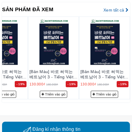
do-thi-thu-3
SẢN PHẨM ĐÃ XEM
Combo 3 tập :
https://sachtienghan.com/ban-mau-combo-3-
Xem tất cả
cuon-tieng-viet-cho-nguoi-han-do-thi-thu
Tại sao nên chọn bộ sách này?
1.
Nội dung phong phú và thực tiễn
: Bộ sách gồm 3 tập,
được thiết kế đặc biệt để đáp ứng nhu cầu học tập của người
Hàn Quốc. Mỗi tập không chỉ cung cấp kiến thức ngữ pháp và
từ vựng mà còn chứa đựng những tình huống giao tiếp hàng
ngày, giúp bạn dễ dàng áp dụng ngay vào cuộc sống.
2.
Phương pháp học hiện đại
: Được biên soạn bởi Đỗ Thị
u] 바로 써먹는
[Bản Màu] 바로 써먹는
[Bản Màu] 바로 써먹는
Thu, một tác giả có kinh nghiệm lâu năm trong việc giảng dạy
Tiếng Việt
베트남어 3 - Tiếng Việt
베트남어 3 - Tiếng Việt
tiếng Việt cho người nước ngoài, bộ sách áp dụng những
Hàn -Tập 3-
cho Người Hàn -Tập 3-
cho Người Hàn -Tập 3-
130.000₫
130.000₫
- 19%
- 19%
- 19%
.000₫
160.000₫
160.000₫
phương pháp học tập hiện đại, kết hợp giữa lý thuyết và thực
u
Đỗ Thị Thu
Đỗ Thị Thu
hành, giúp bạn ghi nhớ nhanh chóng và hiệu quả.
m vào giỏ
Thêm vào giỏ
Thêm vào giỏ
3.
Giao tiếp tự tin:
Tập 1 sẽ giúp bạn xây dựng nền tảng
vững chắc với các cấu trúc câu và từ vựng cơ bản. Tập 2 mở
rộng với các chủ đề giao tiếp thông dụng, từ đó bạn có thể tự
tin trò chuyện với người Việt. Tập 3 giúp bạn hiểu sâu về văn
hóa và phong tục tập quán Việt Nam, làm phong phú thêm trải
Đăng kí nhận thông tin