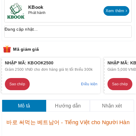
KBook
Xem thêm
Phát hành
Đang cập nhật...
Mã giảm giá
NHẬP MÃ: KBOOK2500
NHẬP MÃ: K
Giảm 2500 VNĐ cho đơn hàng giá trị tối thiểu 300k
Giảm 5,000 VNĐ c
Sao chép
Điều kiện
Sao chép
Mô tả
Hướng dẫn
Nhận xét
바로 써먹는 베트남어 - Tiếng Việt cho Người Hàn