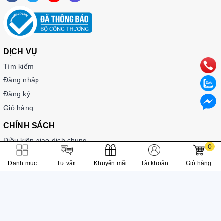
DỊCH VỤ
Tìm kiếm
Đăng nhập
Đăng ký
Giỏ hàng
CHÍNH SÁCH
Điều kiện giao dịch chung
0
Chính sách vận chuyển và giao nhận
Danh mục
Tư vấn
Khuyến mãi
Tài khoản
Giỏ hàng
Chính sách thanh toán
Chính sách bảo mật
TÀI KHOẢN CỦA TÔI
Trang chủ