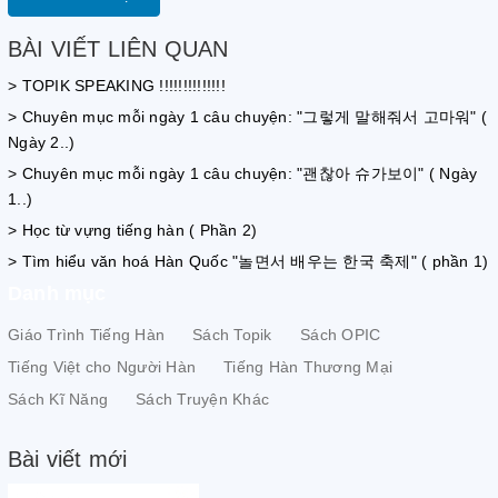
BÀI VIẾT LIÊN QUAN
> TOPIK SPEAKING !!!!!!!!!!!!!!
> Chuyên mục mỗi ngày 1 câu chuyện: "그렇게 말해줘서 고마워" (
Ngày 2..)
> Chuyên mục mỗi ngày 1 câu chuyện: "괜찮아 슈가보이" ( Ngày
1..)
> Học từ vựng tiếng hàn ( Phần 2)
> Tìm hiểu văn hoá Hàn Quốc "놀면서 배우는 한국 축제" ( phần 1)
Danh mục
Giáo Trình Tiếng Hàn
Sách Topik
Sách OPIC
Tiếng Việt cho Người Hàn
Tiếng Hàn Thương Mại
Sách Kĩ Năng
Sách Truyện Khác
Bài viết mới