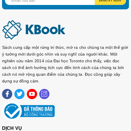
III. CÁCH SỬ DỤNG SÁCH
ĐĂNG KÝ NGAY
1. Đối với các bạn mới ôn thi Topik II lấy level
3:
KoreanViet - Sách Tiếng Hàn.com xin tư vấn
cho các bạn mới chuẩn bị thi Topik II như sau:
Để đạt được Topik II level 3, các bạn hãy ôn bước
Sách cung cấp một rừng tri thức, mở ra cho chúng ta một thế giới
đầu đề Nghe và đọc đến câu 25 ~ 30, số đề tối
ý tưởng mới dưới góc nhìn và suy nghĩ của người khác. Một
nghiên cứu năm 2014 của Đại học Toronto cho thấy, việc đọc
thiểu là 3~ 6 đề (nếu hơn càng tốt) (
Viết sẽ giải
sách có thể ảnh hưởng tích cực đến tính cách của chúng ta bởi
thích riêng ở các sách dậy viết có trong shop
)
cách nó mở rộng quan điểm của chúng ta. Đọc cũng giúp xây
dựng sự đồng cảm.
Tại sao lại như vậy? Đây là kinh nghiệm thi đúc
rút ra từ thành viên của KoreanViet - Sách Tiếng
Hàn.com có topik 5, 6 (tự học)
Khi bạn chữa nhuần nhuyễn 3~6 đề, đến câu
25~30, khi đi thi thật bạn có khả năng làm đúng
DỊCH VỤ