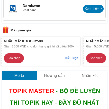
Darakwon
Xem thêm
Phát hành
Mã giảm giá
NHẬP MÃ: KBOOK2500
NHẬP MÃ: K
Giảm 2500 VNĐ cho đơn hàng giá trị tối thiểu 300k
Giảm 5,000 VNĐ c
Sao chép
Điều kiện
Sao chép
Mô tả
Hướng dẫn
Nhận xét
TOPIK MASTER
- BỘ ĐỀ LUYỆN
THI TOPIK HAY - ĐẦY ĐỦ NHẤT