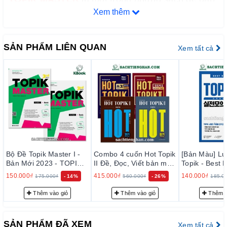
Xem thêm
ứng tất cả các tiêu chí như vậy
1. Nhiều đề (10 đề) - Các bộ khác trung bình 2~ 5
SẢN PHẨM LIÊN QUAN
Xem tất cả
đề
2. Đầy đủ : gồm cả nghe, đọc và viết
3. Đúng dạng, đúng độ khó : đề thi soạn theo định
dạng mới nhất năm 2018, độ khó tương đương
với đề thi thật
4. Được phát hành bởi nhà xuất bản Darakwon
Bộ Đề Topik Master I -
Combo 4 cuốn Hot Topik
[Bản Màu] Lu
nổi tiếng : đồng xuất bản bộ sách "Ngữ pháp
Bản Mới 2023 - TOPIK
II Đề, Đọc, Viết bản mới
Topik - Best 
Master Final 실전 모의고
- 핫 토픽
TOPIK 2 한국어능력시험
150.000₫
415.000₫
140.000₫
175.000₫
- 14%
560.000₫
- 26%
185.0
Tiếng Hàn Thông Dụng Sơ Cấp, Trung Cấp" nổi
사 1
실전모의고사
Thêm vào giỏ
Thêm vào giỏ
Thêm v
tiếng, đang làm mưa, làm gió trên thị trường sách
học Tiếng Hàn Việt Nam
SẢN PHẨM ĐÃ XEM
Xem tất cả