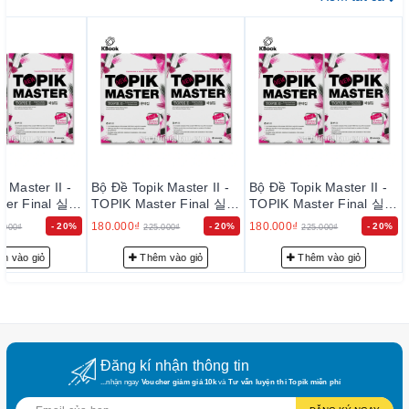
II. CẤU TRÚC SÁCH
Bộ
TOPIK MASTER
gồm 2 cuốn : sách đề (420
trang) và sách giải (270 trang )
1. Sách đề : bao gồm 10 đề cấu trúc y hệt với đề
thi thật: 50 câu nghe, 50 câu đọc và 4 câu viết
2. Sách giải : có lời giải chi tiết:
 Master II -
Bộ Đề Topik Master II -
Bộ Đề Topik Master II -
ter Final 실전
TOPIK Master Final 실전
TOPIK Master Final 실전
- Đề nghe
: có (nội dung bài nghe) bằng 2 thứ
모의고사 2
모의고사 2
180.000₫
180.000₫
- 20%
- 20%
- 20%
.000₫
225.000₫
225.000₫
tiếng Hàn và Anh --> Rất hiếm có sách nào lại cẩn
m vào giỏ
Thêm vào giỏ
Thêm vào giỏ
thận, chi tiết như thế
- Đề viết :
có lời giải và bài mẫu viết cho câu 53
(biểu đồ) và câu 54 (viết luận)
Đăng kí nhận thông tin
- Đề đọc :
có lời giải thích chi tiết bằng Tiếng Anh
...nhận ngay
Voucher giảm giá 10k
và
Tư vấn luyện thi Topik miễn phí