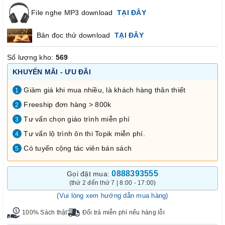
File nghe MP3 download
TẠI ĐÂY
Bản đọc thử download
TẠI ĐÂY
Số lượng kho:
569
KHUYẾN MÃI - ƯU ĐÃI
Giảm giá khi mua nhiều, là khách hàng thân thiết
1
Freeship đơn hàng > 800k
2
Tư vấn chọn giáo trình miễn phí
3
Tư vấn lộ trình ôn thi Topik miễn phí.
4
Có tuyển cộng tác viên bán sách
5
0888393555
Gọi đặt mua:
(thứ 2 đến thứ 7 | 8:00 - 17:00)
(Vui lòng xem hướng dẫn mua hàng)
100% Sách thật
Đổi trả miễn phí nếu hàng lỗi