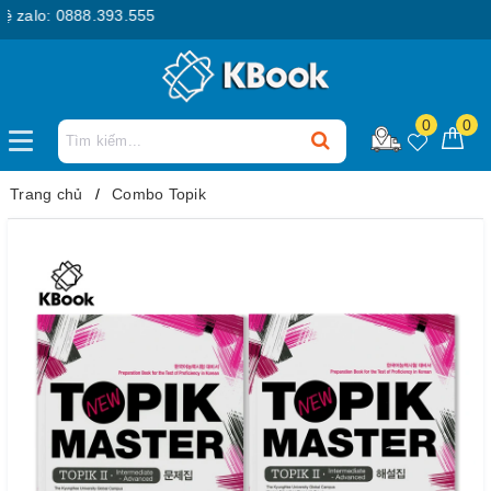
zalo: 0888.393.555
0
0
Trang chủ
Combo Topik