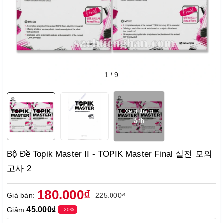
1
/
9
Xem thêm
ảnh
Bộ Đề Topik Master II - TOPIK Master Final 실전 모의
고사 2
180.000₫
Giá bán:
225.000₫
45.000₫
Giảm
- 20%