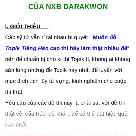
CỦA NXB DARAKWON
I. GIỚI THIỆU
Các sỹ tử vẫn rỉ tai nhau bí quyết
"
Muốn đỗ
Topik Tiếng Hàn
cao thì hãy làm thật nhiều đề
"
nên để chuẩn bị cho kì thi Topik II, không ai không
săn lùng những đề Topik hay nhất để luyện với
mục đích tích lũy từ vựng, kinh nghiệm cho cuộc
thi thật.
Yêu cầu của các đề thi này là phải sát với đề thi
thật về: cấu trúc, độ khó... để có thể đạt hiệu quả
cao nhất
TOPIK MASTER
là một trong những sách đề đáp